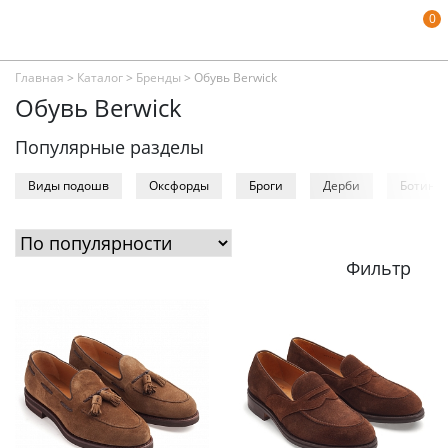
0
Главная
>
Каталог
>
Бренды
>
Обувь Berwick
Обувь Berwick
Популярные разделы
Виды подошв
Оксфорды
Броги
Дерби
Ботинк
Фильтр