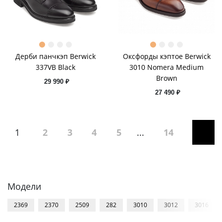
Дерби панчкэп Berwick
Оксфорды кэптое Berwick
337VB Black
3010 Nomera Medium
Brown
29 990 ₽
27 490 ₽
1
2
3
4
5
...
14
Модели
2369
2370
2509
282
3010
3012
3016