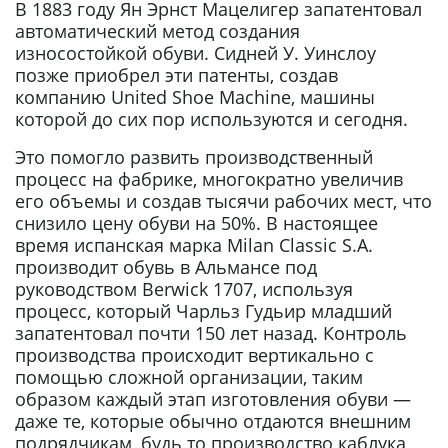
В 1883 году Ян Эрнст Мацелигер запатентовал
автоматический метод создания
износостойкой обуви. Сидней У. Уинслоу
позже приобрел эти патенты, создав
компанию United Shoe Machine, машины
которой до сих пор используются и сегодня.
Это помогло развить производственный
процесс на фабрике, многократно увеличив
его объемы и создав тысячи рабочих мест, что
снизило цену обуви на 50%. В настоящее
время испанская марка Milan Classic S.A.
производит обувь в Альмансе под
руководством Berwick 1707, используя
процесс, который Чарльз Гудьир младший
запатентовал почти 150 лет назад. Контроль
производства происходит вертикально с
помощью сложной организации, таким
образом каждый этап изготовления обуви —
даже те, которые обычно отдаются внешним
подрядчикам, будь то производство каблука