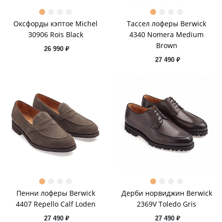
Оксфорды кэптое Michel
Тассел лоферы Berwick
30906 Rois Black
4340 Nomera Medium
Brown
26 990 ₽
27 490 ₽
Пенни лоферы Berwick
Дерби норвиджин Berwick
4407 Repello Calf Loden
2369V Toledo Gris
27 490 ₽
27 490 ₽