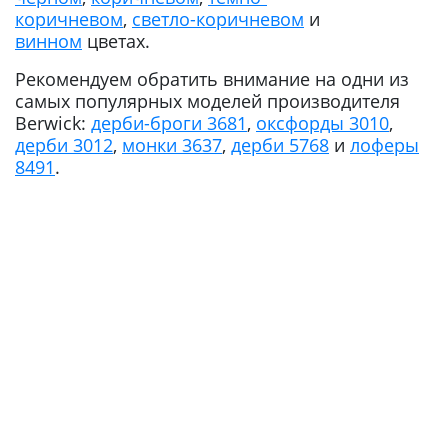
коричневом
,
светло-коричневом
и
винном
цветах.
Рекомендуем обратить внимание на одни из
самых популярных моделей производителя
Berwick:
дерби-броги 3681
,
оксфорды 3010
,
дерби 3012
,
монки 3637
,
дерби 5768
и
лоферы
8491
.