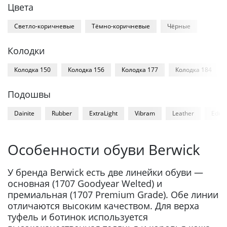
Цвета
Светло-коричневые
Тёмно-коричневые
Чёрные
Колодки
Колодка 150
Колодка 156
Колодка 177
Колодка 184
Подошвы
Dainite
Rubber
ExtraLight
Vibram
Leather
Edua
Особенности обуви Berwick
У бренда Berwick есть две линейки обуви —
основная (1707 Goodyear Welted) и
премиальная (1707 Premium Grade). Обе линии
отличаются высоким качеством. Для верха
туфель и ботинок используется