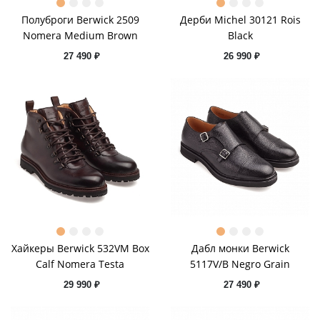
Полуброги Berwick 2509
Дерби Michel 30121 Rois
Nomera Medium Brown
Black
27 490 ₽
26 990 ₽
Хайкеры Berwick 532VM Box
Дабл монки Berwick
Calf Nomera Testa
5117V/B Negro Grain
29 990 ₽
27 490 ₽