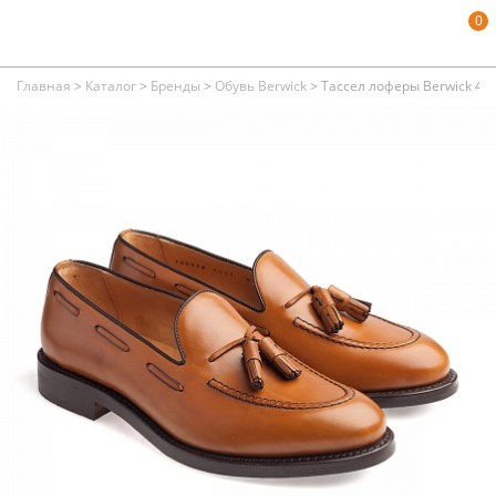
0
Главная
>
Каталог
>
Бренды
>
Обувь Berwick
>
Тассел лоферы Berwick 417