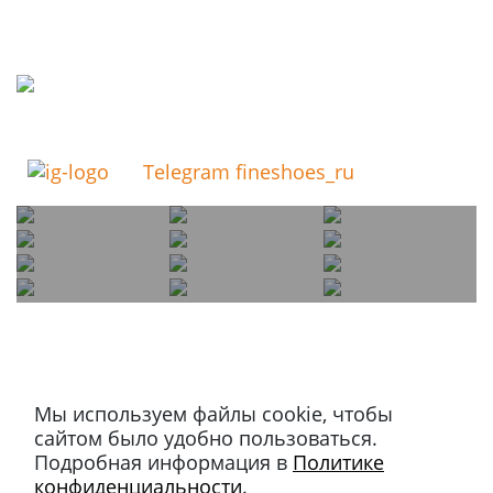
Telegram fineshoes_ru
Мы используем файлы cookie, чтобы
Магазин в Москве
сайтом было удобно пользоваться.
+7 495 66-2-9876
Подробная информация в
Политике
119021
,
г. Москва
,
конфиденциальности
.