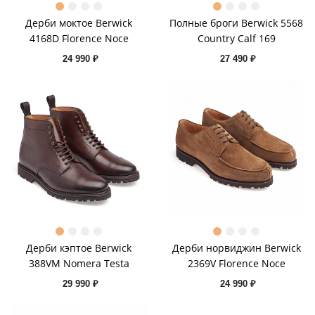
Дерби моктое Berwick
Полные броги Berwick 5568
4168D Florence Noce
Country Calf 169
24 990 ₽
27 490 ₽
Дерби кэптое Berwick
Дерби норвиджин Berwick
388VM Nomera Testa
2369V Florence Noce
29 990 ₽
24 990 ₽