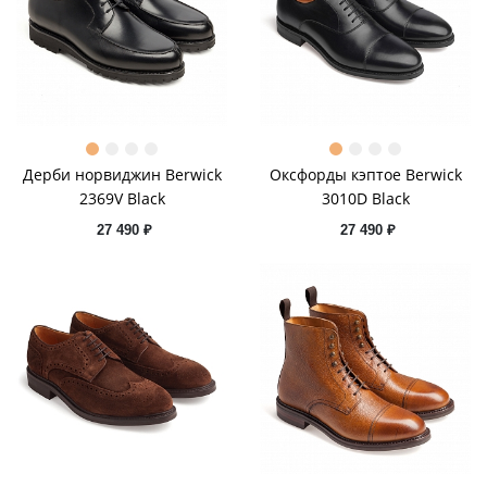
Дерби норвиджин Berwick
Оксфорды кэптое Berwick
2369V Black
3010D Black
27 490 ₽
27 490 ₽