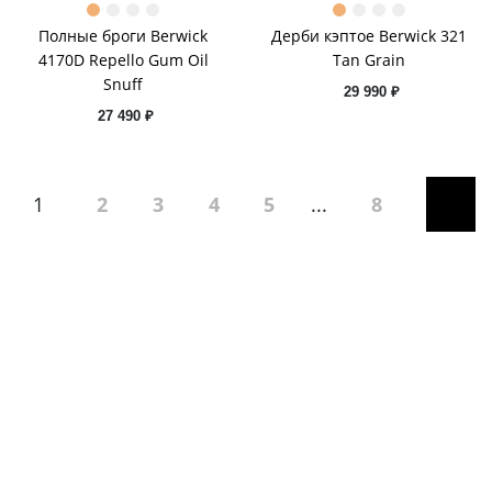
Полные броги Berwick
Дерби кэптое Berwick 321
4170D Repello Gum Oil
Tan Grain
Snuff
29 990 ₽
27 490 ₽
1
2
3
4
5
...
8