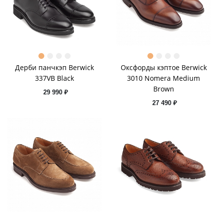
Дерби панчкэп Berwick
Оксфорды кэптое Berwick
337VB Black
3010 Nomera Medium
Brown
29 990 ₽
27 490 ₽