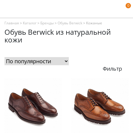
0
Главная
>
Каталог
>
Бренды
>
Обувь Berwick
>
Кожаные
Обувь Berwick из натуральной
кожи
Фильтр