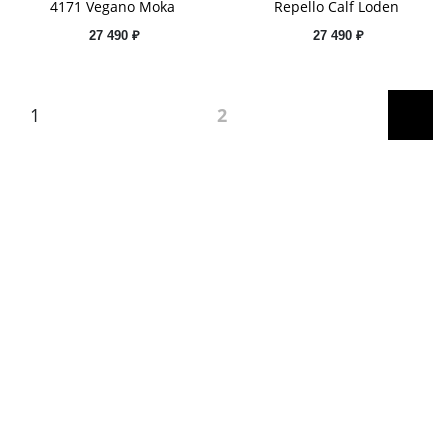
4171 Vegano Moka
Repello Calf Loden
27 490 ₽
27 490 ₽
1
2