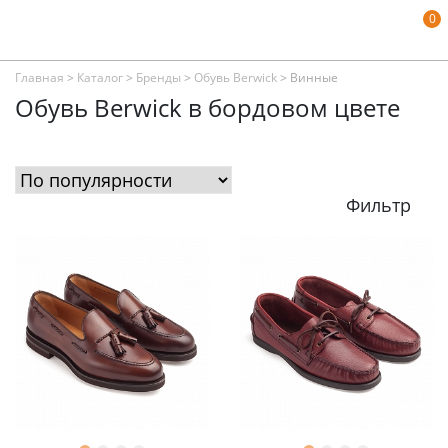
0
Главная
>
Каталог
>
Бренды
>
Обувь Berwick
>
Винные
Обувь Berwick в бордовом цвете
Фильтр