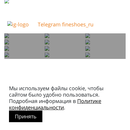
Telegram fineshoes_ru
Мы используем файлы cookie, чтобы
Магазин в Москве
сайтом было удобно пользоваться.
+7 495 66-2-9876
Подробная информация в
Политике
119021
,
г. Москва
,
конфиденциальности
.
ул. Льва Толстого, д. 23/7,
Принять
стр. 3, п. 3, 1 эт.
Режим работы: