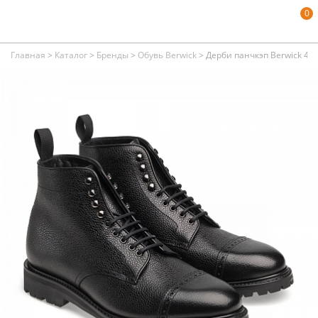
0
Главная
>
Каталог
>
Бренды
>
Обувь Berwick
>
Дерби панчкэп Berwick 482