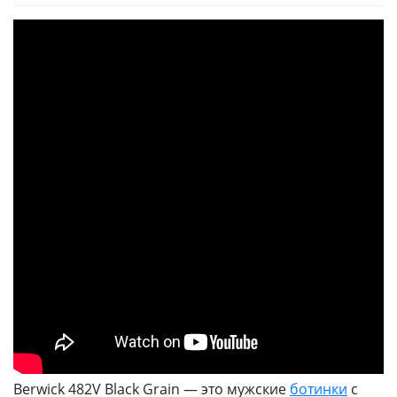
Berwick 482V Black Grain — это мужские
ботинки
с