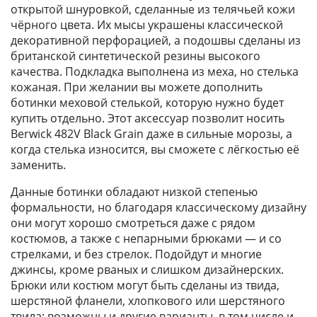
открытой шнуровкой, сделанные из телячьей кожи
чёрного цвета. Их мысы украшены классической
декоративной перфорацией, а подошвы сделаны из
британской синтетической резины высокого
качества. Подкладка выполнена из меха, но стелька
кожаная. При желании вы можете дополнить
ботинки меховой стелькой, которую нужно будет
купить отдельно. Этот аксессуар позволит носить
Berwick 482V Black Grain даже в сильные морозы, а
когда стелька износится, вы сможете с лёгкостью её
заменить.
Данные ботинки обладают низкой степенью
формальности, но благодаря классическому дизайну
они могут хорошо смотреться даже с рядом
костюмов, а также с непарными брюками — и со
стрелками, и без стрелок. Подойдут и многие
джинсы, кроме рваных и слишком дизайнерских.
Брюки или костюм могут быть сделаны из твида,
шерстяной фланели, хлопкового или шерстяного
твила; возможны и другие варианты, в том числе и