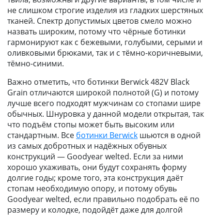
не слишком строгие изделия из гладких шерстяных
тканей. Спектр допустимых цветов смело можно
назвать широким, потому что чёрные ботинки
гармонируют как с бежевыми, голубыми, серыми и
оливковыми брюками, так и с тёмно-коричневыми,
тёмно-синими.
Важно отметить, что ботинки Berwick 482V Black
Grain отличаются широкой полнотой (G) и потому
лучше всего подходят мужчинам со стопами шире
обычных. Шнуровка у данной модели открытая, так
что подъём стопы может быть высоким или
стандартным. Все
ботинки Berwick
шьются в одной
из самых добротных и надёжных обувных
конструкций — Goodyear welted. Если за ними
хорошо ухаживать, они будут сохранять форму
долгие годы; кроме того, эта конструкция даёт
стопам необходимую опору, и потому обувь
Goodyear welted, если правильно подобрать её по
размеру и колодке, подойдёт даже для долгой