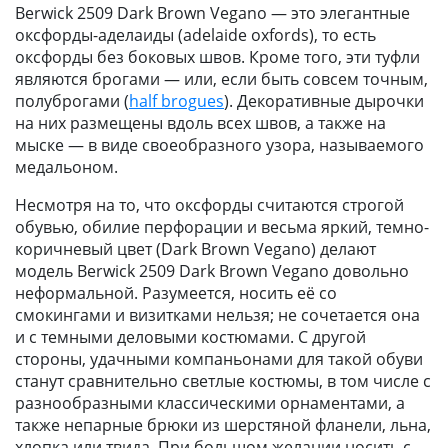
Berwick 2509 Dark Brown Vegano — это элегантные
оксфорды-аделаиды (adelaide oxfords), то есть
оксфорды без боковых швов. Кроме того, эти туфли
являются брогами — или, если быть совсем точным,
полуброгами (
half brogues
). Декоративные дырочки
на них размещены вдоль всех швов, а также на
мыске — в виде своеобразного узора, называемого
медальоном.
Несмотря на то, что оксфорды считаются строгой
обувью, обилие перфорации и весьма яркий, темно-
коричневый цвет (Dark Brown Vegano) делают
модель Berwick 2509 Dark Brown Vegano довольно
неформальной. Разумеется, носить её со
смокингами и визитками нельзя; не сочетается она
и с темными деловыми костюмами. С другой
стороны, удачными компаньонами для такой обуви
станут сравнительно светлые костюмы, в том числе с
разнообразными классическими орнаментами, а
также непарные брюки из шерстяной фланели, льна,
хлопка или твида. При большом желании носить с