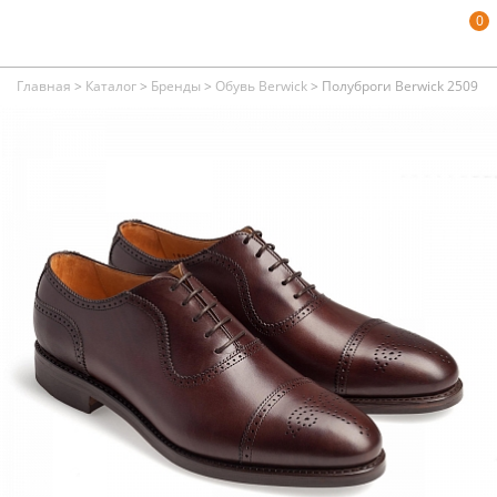
0
Главная
>
Каталог
>
Бренды
>
Обувь Berwick
>
Полуброги Berwick 2509 D