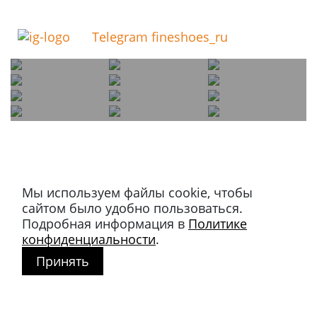
Telegram fineshoes_ru
Мы используем файлы cookie, чтобы
Магазин в Москве
сайтом было удобно пользоваться.
+7 495 66-2-9876
Подробная информация в
Политике
119021
,
г. Москва
,
конфиденциальности
.
ул. Льва Толстого, д. 23/7,
Принять
стр. 3, п. 3, 1 эт.
Режим работы:
пн-пт: 11:00 – 21:00