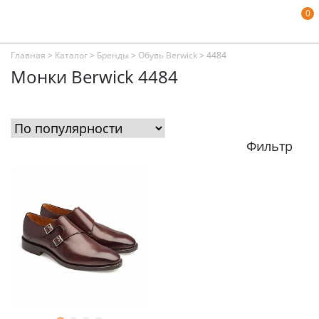
0
Главная
>
Каталог
>
Бренды
>
Обувь Berwick
>
4484
Монки Berwick 4484
Фильтр