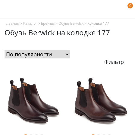
0
Главная
>
Каталог
>
Бренды
>
Обувь Berwick
>
Колодка 177
Обувь Berwick на колодке 177
Фильтр