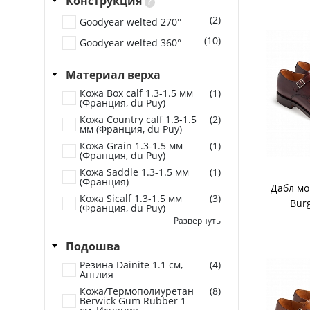
Конструкция
Чёрный
?
(2)
Goodyear welted 270°
(10)
Goodyear welted 360°
Материал верха
Кожа Box calf 1.3-1.5 мм
(1)
(Франция, du Puy)
Кожа Country calf 1.3-1.5
(2)
мм (Франция, du Puy)
Кожа Grain 1.3-1.5 мм
(1)
(Франция, du Puy)
Кожа Saddle 1.3-1.5 мм
(1)
(Франция)
Дабл мо
Кожа Sicalf 1.3-1.5 мм
(3)
Bur
(Франция, du Puy)
Развернуть
Кожа Toledo 1.3-1.5 мм
(2)
(Франция, Conceria
Tolio)
Подошва
Кожа Vegano 1.3-1.5 мм
(2)
Резина Dainite 1.1 см,
(4)
(Франция, Annonay)
Англия
Кожа/Термополиуретан
(8)
Berwick Gum Rubber 1