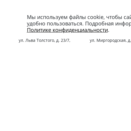
Мы используем файлы cookie, чтобы са
Магазин в Москве
Магазин в Петербу
удобно пользоваться. Подробная инфо
+7 495 66-2-9876
+7 812 40-727-60
Политике конфиденциальности
.
119021
,
г. Москва
,
191024
,
г. Санкт-Пе
ул. Льва Толстого, д. 23/7,
ул. Миргородская, д.
стр. 3, п. 3, 1 эт.
вход с ул. Кременчу
Режим работы:
Режим работы:
пн-пт: 11:00 – 21:00
пн-пт: 11:00 – 21:00
сб-вс и праздники: 11:00 – 19:00
сб-вс и праздники: 1