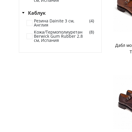
см, Испания
Каблук
Резина Dainite 3 см,
(4)
Англия
Кожа/Термополиуретан
(8)
Berwick Gum Rubber 2.8
см, Испания
Дабл мо
T