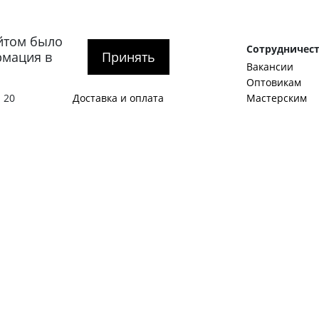
йтом было
рге
Покупателям
Сотрудничес
рмация в
Принять
О компании
Вакансии
тербург
,
Как оформить заказ
Оптовикам
 20
Доставка и оплата
Мастерским
гская
Обмен и возврат
Корпоративны
SALE
Идеи и предл
Акции
Станьте авто
Журнал
Примеры стат
1:00 – 20:00
Контакты
Виды мужской
Политика конфиденциальности
Как подобрать
О нас пишут
С чем носить 
Обувной гард
Английские б
Как стать авт