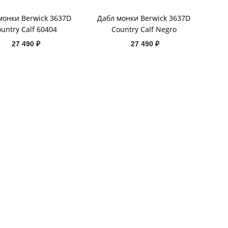
монки Berwick 3637D
Дабл монки Berwick 3637D
untry Calf 60404
Country Calf Negro
27 490 ₽
27 490 ₽