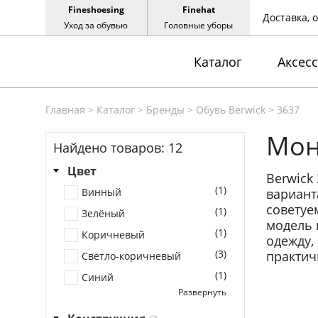
Fineshoesing
Finehat
Доставка, 
Уход за обувью
Головные уборы
Каталог
Аксес
Главная
>
Каталог
>
Бренды
>
Обувь Berwick
>
3637
Мон
Найдено товаров:
12
Цвет
Berwick
(1)
Винный
вариант
советуе
(1)
Зелёный
модель 
(1)
Коричневый
одежду,
(3)
практич
Светло-коричневый
(1)
Синий
Развернуть
(3)
Тёмно-коричневый
(2)