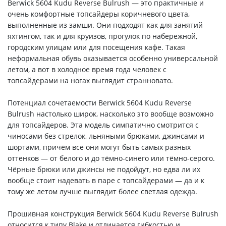
Berwick 5604 Kudu Reverse Bulrush — это практичные и
очень комфортные топсайдеры коричневого цвета,
выполненные из замши. Они подходят как для занятий
яхтингом, так и для круизов, прогулок по набережной,
городским улицам или для посещения кафе. Такая
неформальная обувь оказывается особенно универсальной
летом, а вот в холодное время года человек с
топсайдерами на ногах выглядит странновато.
Потенциал сочетаемости Berwick 5604 Kudu Reverse
Bulrush настолько широк, насколько это вообще возможно
для топсайдеров. Эта модель симпатично смотрится с
чиносами без стрелок, льняными брюками, джинсами и
шортами, причём все они могут быть самых разных
оттенков — от белого и до тёмно-синего или тёмно-серого.
Чёрные брюки или джинсы не подойдут, но едва ли их
вообще стоит надевать в паре с топсайдерами — да и к
тому же летом лучше выглядит более светлая одежда.
Прошивная конструкция Berwick 5604 Kudu Reverse Bulrush
относится к типу Blake и отличается гибкостью и