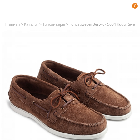
0
Главная
>
Каталог
>
Топсайдеры
>
Топсайдеры Berwick 5604 Kudu Reverse