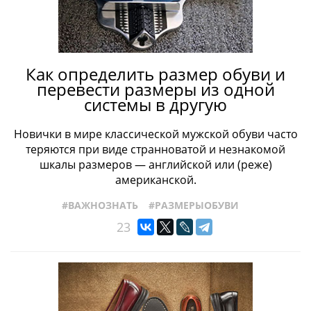
#ПРОИЗВОДСТВО
#РАЗМЕРЫОБУВИ
#СОБЫТИЯ
#СТРОЕНИЕОБУВИ
#ТИПЫОБУВИ
#ЖЕНСКАЯОБУВЬ
#ТОПСАЙДЕРЫ
#УХОДЗАОБУВЬЮ
#ФАБРИКИ
#ФРАНЦУЗСКАЯОБУВЬ
#ХРАНЕНИЕОБУВИ
Как определить размер обуви и
#ЧЕЛСИ
#ШВЕЙЦАРСКАЯОБУВЬ
#КРОССОВКИ
перевести размеры из одной
системы в другую
Новички в мире классической мужской обуви часто
теряются при виде странноватой и незнакомой
шкалы размеров — английской или (реже)
американской.
#ВАЖНОЗНАТЬ
#РАЗМЕРЫОБУВИ
23