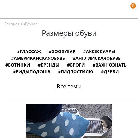
0
Главная
>
Журнал
Размеры обуви
#ГЛАССАЖ
#GOODYEAR
#АКСЕССУАРЫ
#АМЕРИКАНСКАЯОБУВЬ
#АНГЛИЙСКАЯОБУВЬ
#БОТИНКИ
#БРЕНДЫ
#БРОГИ
#ВАЖНОЗНАТЬ
#ВИДЫПОДОШВ
#ГИДПОСТИЛЮ
#ДЕРБИ
#ЗАМШЕВАЯОБУВЬ
#ИЛЛЮСТРАЦИИ
#ИНТЕРВЬЮ
#ИНФОГРАФИКА
Все темы
#ИСПАНСКАЯОБУВЬ
#ИСТОРИЯ
#ИТАЛЬЯНСКАЯОБУВЬ
#КНИГИ
#КОЖАНАЯОБУВЬ
#КОЛОДКИДЛЯОБУВИ
#ЛОФЕРЫ
#МОНКИ
#МУЗЕИ
#НЕМЕЦКАЯОБУВЬ
#ОБУВНОЙСЛОВАРЬ
#ОБУВЬВКИНО
#ОБУВЬИЗВЕСТНЫХЛЮДЕЙ
#ОКСФОРДЫ
#ПОРТУГАЛЬСКАЯОБУВЬ