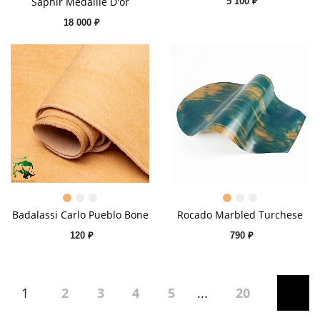
Saphir Medaille D'or
5 100 ₽
18 000 ₽
Badalassi Сarlo Pueblo Bone
Rocado Marbled Turchese
120 ₽
790 ₽
1
2
3
4
5
...
20