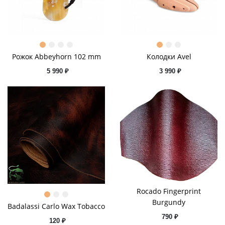
Рожок Abbeyhorn 102 mm
Колодки Avel
5 990 ₽
3 990 ₽
Rocado Fingerprint
Burgundy
Badalassi Сarlo Wax Tobacco
790 ₽
120 ₽