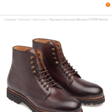
0
Главная
>
Каталог
>
Ботинки
>
Высокие ботинки Berwick 519VM Nomera 