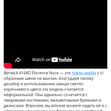
Berwick 4168D Florence Noce — это
туфли-дерби
с U-
образным швом на мысках. Благодаря такому
дизайну и использованию замши светло-
коричневого цвета эта модель считается
неформальной. Она идеально сочетается с
твидовыми костюмами, вельветовыми брюками и
джинсами. Впрочем, вы вполне можете надеть её и с
костюмом или непарными брюками из шерстяной