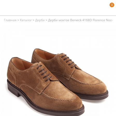
0
Главная
>
Каталог
>
Дерби
>
Дерби моктое Berwick 4168D Florence Noce