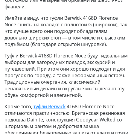
фланели.
Имейте в виду, что туфли Berwick 4168D Florence
Noce сшиты на колодке с полнотой G (широкой), так
что лучше всего они подходят обладателям
довольно широких стоп — в том числе и с высоким
подъёмом (благодаря открытой шнуровке).
Туфли Berwick 4168D Florence Noce будут идеальным
выбором для загородных поездок, экскурсий и
путешествий. При этом они хорошо подходят и для
прогулок по городу, а также неформальных встреч.
Традиционные очертания, классический
ненавязчивый дизайн и округлые мысы делают эту
обувь комфортной и элегантной.
Кроме того,
туфли Berwick
4168D Florence Noce
отличаются практичностью. Британская резиновая
подошва Dainite, конструкция Goodyear Welted со
штормовым рантом и добротная замша
обеспечивают безупречную защиту от влаги и грязи.