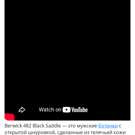
Berwick 482 Black Saddle — это мужские
ботинки
с
открытой шнуровкой, сделанные из телячьей кожи