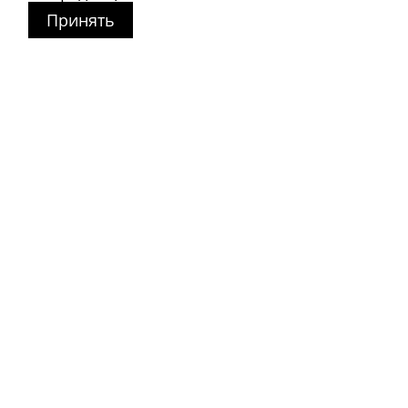
Принять
Магазин в Москве
+7 495 66-2-9876
119021
,
г. Москва
,