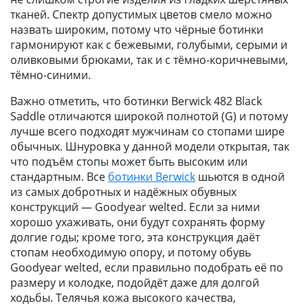
тканей. Спектр допустимых цветов смело можно
назвать широким, потому что чёрные ботинки
гармонируют как с бежевыми, голубыми, серыми и
оливковыми брюками, так и с тёмно-коричневыми,
тёмно-синими.
Важно отметить, что ботинки Berwick 482 Black
Saddle отличаются широкой полнотой (G) и потому
лучше всего подходят мужчинам со стопами шире
обычных. Шнуровка у данной модели открытая, так
что подъём стопы может быть высоким или
стандартным. Все
ботинки Berwick
шьются в одной
из самых добротных и надёжных обувных
конструкций — Goodyear welted. Если за ними
хорошо ухаживать, они будут сохранять форму
долгие годы; кроме того, эта конструкция даёт
стопам необходимую опору, и потому обувь
Goodyear welted, если правильно подобрать её по
размеру и колодке, подойдёт даже для долгой
ходьбы. Телячья кожа высокого качества,