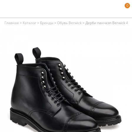
0
Главная
>
Каталог
>
Бренды
>
Обувь Berwick
>
Дерби панчкэп Berwick 482