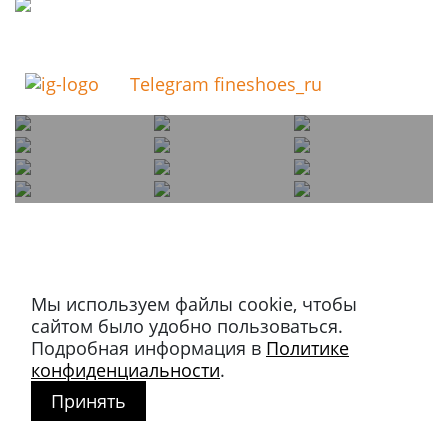
Telegram fineshoes_ru
Мы используем файлы cookie, чтобы
Магазин в Москве
сайтом было удобно пользоваться.
+7 495 66-2-9876
Подробная информация в
Политике
119021
,
г. Москва
,
конфиденциальности
.
ул. Льва Толстого, д. 23/7,
Принять
стр. 3, п. 3, 1 эт.
Режим работы: