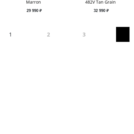
Marron
482V Tan Grain
29 990 ₽
32 990 ₽
1
2
3