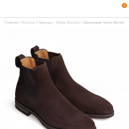
0
Главная
>
Каталог
>
Бренды
>
Обувь Berwick
>
Замшевые челси Berwick 3