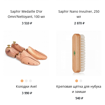
Saphir Medaille D'or
Saphir Nano Invulner, 250
Omni’Nettoyant, 100 мл
мл
3 510 ₽
2 870 ₽
Колодки Avel
Креповая щётка для нубука
и замши
3 990 ₽
540 ₽