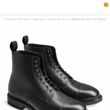
0
Главная
>
Каталог
>
Бренды
>
Обувь Berwick
>
Дерби Berwick 501 Black Gr