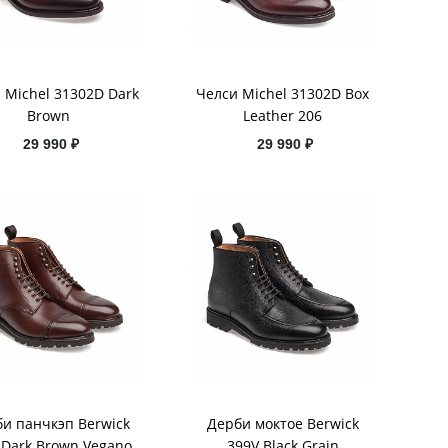
 Michel 31302D Dark
Челси Michel 31302D Box
Brown
Leather 206
29 990 ₽
29 990 ₽
и панчкэп Berwick
Дерби моктое Berwick
 Dark Brown Vegano
399V Black Grain