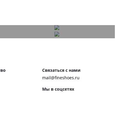
тво
Связаться с нами
mail@fineshoes.ru
Мы в соцсетях
м клиентам
ожения
Способы оплаты
ром журнала
ей:
 обуви