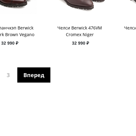
панчкэп Berwick
Челси Berwick 476VM
Челси
rk Brown Vegano
Cromex Niger
32 990 ₽
32 990 ₽
3
Вперед