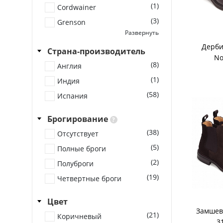
(1)
Cordwainer
(3)
Grenson
Развернуть
(5)
Loake
Дерби
Страна-производитель
(4)
Michel
No
(8)
(1)
Англия
Tricker's
(1)
(4)
Индия
Yanko
(58)
Испания
Брогирование
?
(38)
Отсутствует
(5)
Полные броги
(2)
Полуброги
(19)
Четвертные броги
Цвет
Замшев
(21)
Коричневый
3