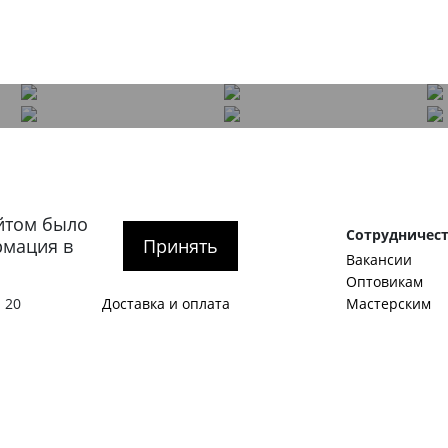
йтом было
рге
Покупателям
Сотрудничес
рмация в
Принять
О компании
Вакансии
тербург
,
Как оформить заказ
Оптовикам
 20
Доставка и оплата
Мастерским
гская
Обмен и возврат
Корпоративны
SALE
Идеи и предл
Акции
Станьте авто
Журнал
Примеры стат
1:00 – 20:00
Контакты
Виды мужской
Политика конфиденциальности