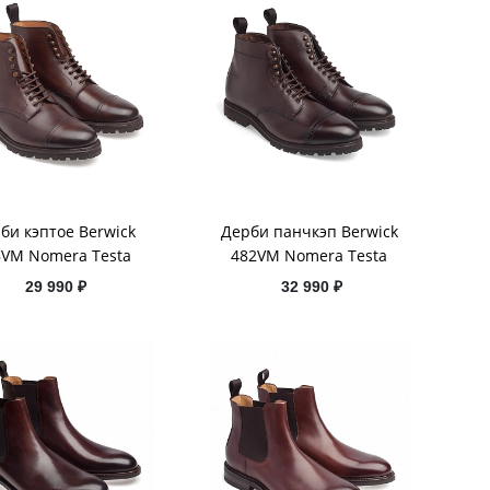
би кэптое Berwick
Дерби панчкэп Berwick
8VM Nomera Testa
482VM Nomera Testa
29 990 ₽
32 990 ₽