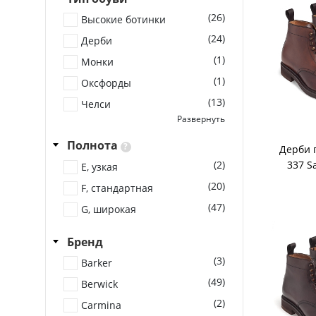
(26)
Высокие ботинки
(24)
Дерби
(1)
Монки
(1)
Оксфорды
(13)
Челси
Развернуть
(7)
Чукка
Полнота
?
Дерби 
(2)
337 S
E, узкая
(20)
F, стандартная
(47)
G, широкая
Бренд
(3)
Barker
(49)
Berwick
(2)
Carmina