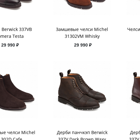
 Berwick 337VB
Замшевые челси Michel
Челси
mera Testa
31302VM Whisky
29 990 ₽
29 990 ₽
ые челси Michel
Дерби панчкэп Berwick
Дерб
1302D Cafe
337V Dark Brown Waxy
337V