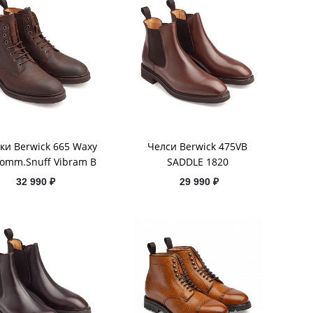
ки Berwick 665 Waxy
Челси Berwick 475VB
Comm.Snuff Vibram B
SADDLE 1820
32 990 ₽
29 990 ₽