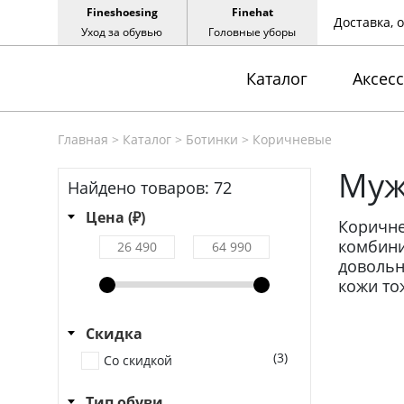
Fineshoesing
Finehat
Доставка, 
Уход за обувью
Головные уборы
Каталог
Аксес
Главная
>
Каталог
>
Ботинки
>
Коричневые
Муж
Найдено товаров:
72
Цена (₽)
Коричн
комбини
довольн
кожи то
Скидка
(3)
Со скидкой
Тип обуви