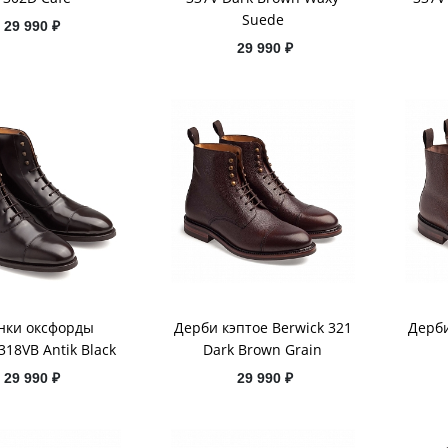
Suede
29 990 ₽
29 990 ₽
нки оксфорды
Дерби кэптое Berwick 321
Дерби
318VB Antik Black
Dark Brown Grain
29 990 ₽
29 990 ₽