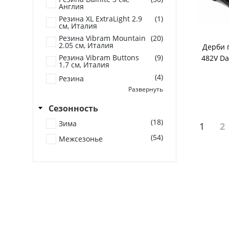
(1)
Резина Vibram Genepy
Англия
Резина XL ExtraLight 2.9
(1)
(1)
Резина Vibram Morflex
см, Италия
Резина
(1)
Резина Vibram Mountain
(20)
Этиленвинилацетат
2.05 см, Италия
Дерби 
(EVA)
Резина Vibram Buttons
(9)
482V Da
1.7 см, Италия
(4)
Резина
Развернуть
(1)
Резина Vibram Genepy
Сезонность
(1)
Резина Vibram Morflex
(18)
(2)
Зима
Составной
1
2
(54)
Межсезонье