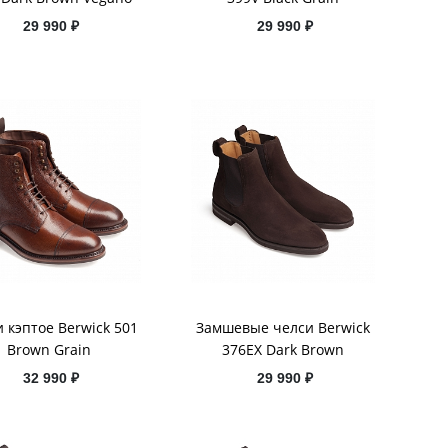
29 990 ₽
29 990 ₽
 кэптое Berwick 501
Замшевые челси Berwick
Brown Grain
376EX Dark Brown
32 990 ₽
29 990 ₽