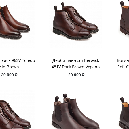
rwick 963V Toledo
Дерби панчкэп Berwick
Ботин
Mid Brown
481V Dark Brown Vegano
Soft 
29 990 ₽
29 990 ₽