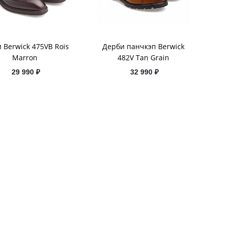
 Berwick 475VB Rois
Дерби панчкэп Berwick
Marron
482V Tan Grain
29 990 ₽
32 990 ₽