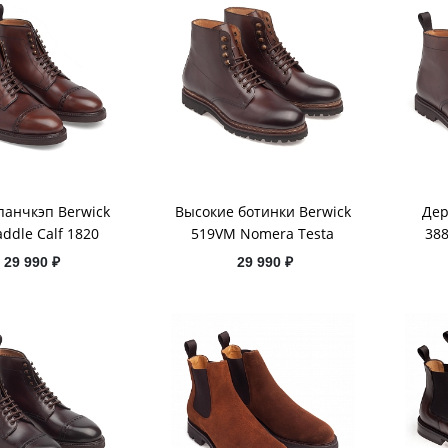
панчкэп Berwick
Высокие ботинки Berwick
Дер
addle Calf 1820
519VM Nomera Testa
38
29 990 ₽
29 990 ₽