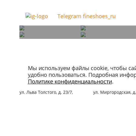
Telegram fineshoes_ru
Мы используем файлы cookie, чтобы са
Магазин в Москве
Магазин в Петербу
удобно пользоваться. Подробная инфо
+7 495 66-2-9876
+7 812 40-727-60
Политике конфиденциальности
.
119021
,
г. Москва
,
191024
,
г. Санкт-Пе
ул. Льва Толстого, д. 23/7,
ул. Миргородская, д.
стр. 3, п. 3, 1 эт.
вход с ул. Кременчу
Режим работы:
Режим работы:
пн-пт: 11:00 – 21:00
пн-пт: 11:00 – 21:00
сб-вс и праздники: 11:00 – 19:00
сб-вс и праздники: 1