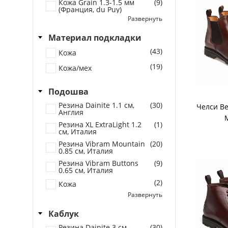
Кожа Grain 1.3-1.5 мм
(9)
(Франция, du Puy)
Развернуть
Кожа Saddle 1.3-1.5 мм
(4)
(Франция)
Материал подкладки
Кожа Toledo 1.3-1.5 мм
(3)
(Франция, Conceria
(43)
Кожа
Tolio)
(19)
Кожа Vegano 1.3-1.5 мм
(5)
Кожа/мех
(Франция, Annonay)
Подошва
Резина Dainite 1.1 см,
(30)
Челси Be
Англия
Резина XL ExtraLight 1.2
(1)
см, Италия
Резина Vibram Mountain
(20)
0.85 см, Италия
Резина Vibram Buttons
(9)
0.65 см, Италия
(2)
Кожа
Развернуть
(2)
Резина
Каблук
Резина Commando 1.8
(2)
см, Англия
Резина Dainite 3 см,
(30)