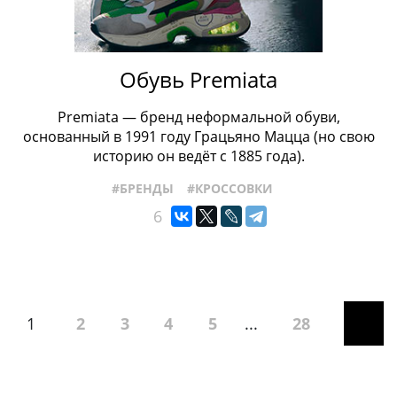
Обувь Premiata
Premiata — бренд неформальной обуви,
основанный в 1991 году Грацьяно Мацца (но свою
историю он ведёт с 1885 года).
#БРЕНДЫ
#КРОССОВКИ
6
1
2
3
4
5
...
28