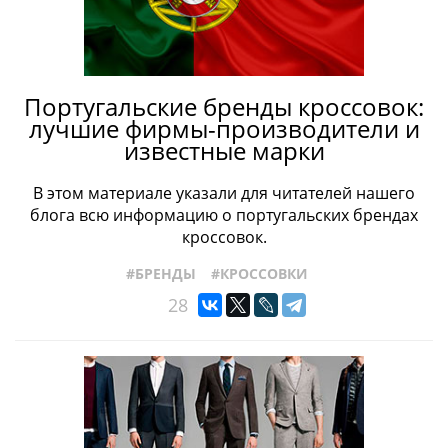
#ПРОИЗВОДСТВО
#РАЗМЕРЫОБУВИ
#СОБЫТИЯ
#СТРОЕНИЕОБУВИ
#ТИПЫОБУВИ
#ЖЕНСКАЯОБУВЬ
#ТОПСАЙДЕРЫ
#УХОДЗАОБУВЬЮ
#ФАБРИКИ
#ФРАНЦУЗСКАЯОБУВЬ
#ХРАНЕНИЕОБУВИ
Португальские бренды кроссовок:
#ЧЕЛСИ
#ШВЕЙЦАРСКАЯОБУВЬ
#КРОССОВКИ
лучшие фирмы-производители и
известные марки
В этом материале указали для читателей нашего
блога всю информацию о португальских брендах
кроссовок.
#БРЕНДЫ
#КРОССОВКИ
28