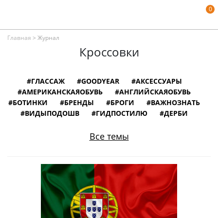
0
Главная
>
Журнал
Кроссовки
#ГЛАССАЖ
#GOODYEAR
#АКСЕССУАРЫ
#АМЕРИКАНСКАЯОБУВЬ
#АНГЛИЙСКАЯОБУВЬ
#БОТИНКИ
#БРЕНДЫ
#БРОГИ
#ВАЖНОЗНАТЬ
#ВИДЫПОДОШВ
#ГИДПОСТИЛЮ
#ДЕРБИ
#ЗАМШЕВАЯОБУВЬ
#ИЛЛЮСТРАЦИИ
#ИНТЕРВЬЮ
#ИНФОГРАФИКА
Все темы
#ИСПАНСКАЯОБУВЬ
#ИСТОРИЯ
#ИТАЛЬЯНСКАЯОБУВЬ
#КНИГИ
#КОЖАНАЯОБУВЬ
#КОЛОДКИДЛЯОБУВИ
#ЛОФЕРЫ
#МОНКИ
#МУЗЕИ
#НЕМЕЦКАЯОБУВЬ
#ОБУВНОЙСЛОВАРЬ
#ОБУВЬВКИНО
#ОБУВЬИЗВЕСТНЫХЛЮДЕЙ
#ОКСФОРДЫ
#ПОРТУГАЛЬСКАЯОБУВЬ