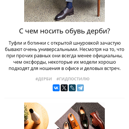
#ПРОИЗВОДСТВО
#РАЗМЕРЫОБУВИ
#СОБЫТИЯ
#СТРОЕНИЕОБУВИ
#ТИПЫОБУВИ
#ЖЕНСКАЯОБУВЬ
#ТОПСАЙДЕРЫ
#УХОДЗАОБУВЬЮ
#ФАБРИКИ
#ФРАНЦУЗСКАЯОБУВЬ
#ХРАНЕНИЕОБУВИ
С чем носить обувь дерби?
#ЧЕЛСИ
#ШВЕЙЦАРСКАЯОБУВЬ
#КРОССОВКИ
Туфли и ботинки с открытой шнуровкой зачастую
бывают очень универсальными. Несмотря на то, что
при прочих равных они всегда менее официальны,
чем оксфорды, некоторые их модели хорошо
подходят для ношения в офисе и деловых встреч.
#ДЕРБИ
#ГИДПОСТИЛЮ