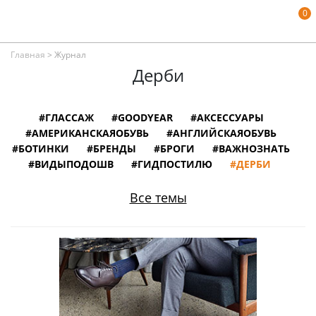
0
Главная
>
Журнал
Дерби
#ГЛАССАЖ
#GOODYEAR
#АКСЕССУАРЫ
#АМЕРИКАНСКАЯОБУВЬ
#АНГЛИЙСКАЯОБУВЬ
#БОТИНКИ
#БРЕНДЫ
#БРОГИ
#ВАЖНОЗНАТЬ
#ВИДЫПОДОШВ
#ГИДПОСТИЛЮ
#ДЕРБИ
#ЗАМШЕВАЯОБУВЬ
#ИЛЛЮСТРАЦИИ
#ИНТЕРВЬЮ
#ИНФОГРАФИКА
Все темы
#ИСПАНСКАЯОБУВЬ
#ИСТОРИЯ
#ИТАЛЬЯНСКАЯОБУВЬ
#КНИГИ
#КОЖАНАЯОБУВЬ
#КОЛОДКИДЛЯОБУВИ
#ЛОФЕРЫ
#МОНКИ
#МУЗЕИ
#НЕМЕЦКАЯОБУВЬ
#ОБУВНОЙСЛОВАРЬ
#ОБУВЬВКИНО
#ОБУВЬИЗВЕСТНЫХЛЮДЕЙ
#ОКСФОРДЫ
#ПОРТУГАЛЬСКАЯОБУВЬ