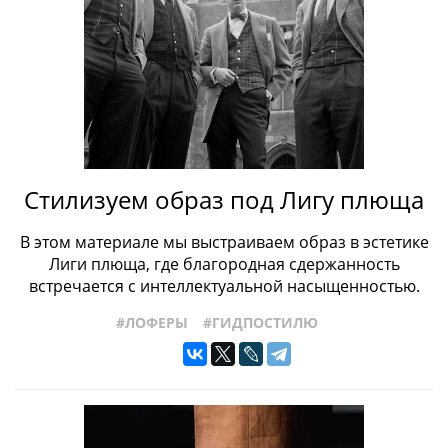
#ПРОИЗВОДСТВО
#РАЗМЕРЫОБУВИ
#СОБЫТИЯ
#СТРОЕНИЕОБУВИ
#ТИПЫОБУВИ
#ЖЕНСКАЯОБУВЬ
#ТОПСАЙДЕРЫ
#УХОДЗАОБУВЬЮ
#ФАБРИКИ
#ФРАНЦУЗСКАЯОБУВЬ
#ХРАНЕНИЕОБУВИ
#ЧЕЛСИ
#ШВЕЙЦАРСКАЯОБУВЬ
#КРОССОВКИ
Стилизуем образ под Лигу плюща
В этом материале мы выстраиваем образ в эстетике
Лиги плюща, где благородная сдержанность
встречается с интеллектуальной насыщенностью.
#ЛОФЕРЫ
#ГИДПОСТИЛЮ