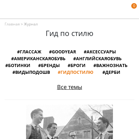
0
Главная
>
Журнал
Гид по стилю
#ГЛАССАЖ
#GOODYEAR
#АКСЕССУАРЫ
#АМЕРИКАНСКАЯОБУВЬ
#АНГЛИЙСКАЯОБУВЬ
#БОТИНКИ
#БРЕНДЫ
#БРОГИ
#ВАЖНОЗНАТЬ
#ВИДЫПОДОШВ
#ГИДПОСТИЛЮ
#ДЕРБИ
#ЗАМШЕВАЯОБУВЬ
#ИЛЛЮСТРАЦИИ
#ИНТЕРВЬЮ
#ИНФОГРАФИКА
Все темы
#ИСПАНСКАЯОБУВЬ
#ИСТОРИЯ
#ИТАЛЬЯНСКАЯОБУВЬ
#КНИГИ
#КОЖАНАЯОБУВЬ
#КОЛОДКИДЛЯОБУВИ
#ЛОФЕРЫ
#МОНКИ
#МУЗЕИ
#НЕМЕЦКАЯОБУВЬ
#ОБУВНОЙСЛОВАРЬ
#ОБУВЬВКИНО
#ОБУВЬИЗВЕСТНЫХЛЮДЕЙ
#ОКСФОРДЫ
#ПОРТУГАЛЬСКАЯОБУВЬ