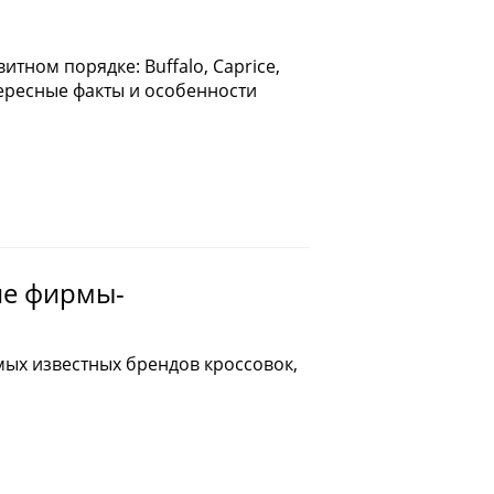
УВИ
#СОБЫТИЯ
ЕРЫ
#УХОДЗАОБУВЬЮ
ном порядке: Buffalo, Caprice,
#ШВЕЙЦАРСКАЯОБУВЬ
Интересные факты и особенности
ие фирмы-
ых известных брендов кроссовок,