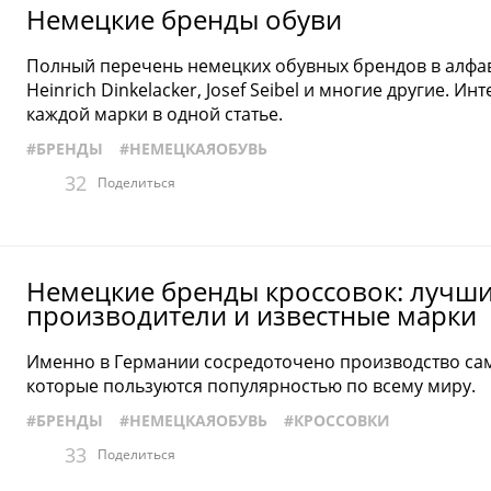
ОБУВЬ
#ПРОИЗВОДСТВО
#РАЗМЕРЫОБ
Немецкие бренды обуви
ПЫОБУВИ
#ЖЕНСКАЯОБУВЬ
#ТОПСАЙД
Полный перечень немецких обувных брендов в алфавит
КАЯОБУВЬ
#ХРАНЕНИЕОБУВИ
#ЧЕЛСИ
Heinrich Dinkelacker, Josef Seibel и многие другие. 
#КРОССОВКИ
каждой марки в одной статье.
#БРЕНДЫ
#НЕМЕЦКАЯОБУВЬ
32
Поделиться
Немецкие бренды кроссовок: лучш
производители и известные марки
Именно в Германии сосредоточено производство сам
которые пользуются популярностью по всему миру.
#БРЕНДЫ
#НЕМЕЦКАЯОБУВЬ
#КРОССОВКИ
33
Поделиться