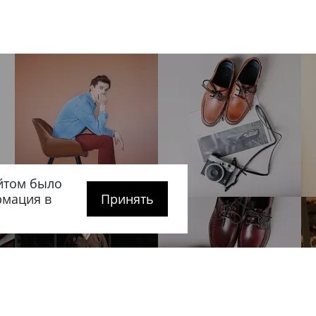
йтом было
рмация в
Принять