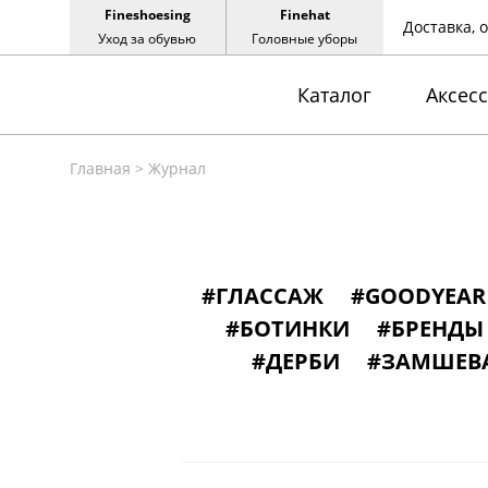
Fineshoesing
Finehat
Доставка, 
Уход за обувью
Головные уборы
Каталог
Аксес
Главная
>
Журнал
#ГЛАССАЖ
#GOODYEAR
#БОТИНКИ
#БРЕНДЫ
#ДЕРБИ
#ЗАМШЕВ
#ИСПАНСКАЯОБУВЬ
#
#КОЛОДКИДЛЯОБ
#ОБУВНОЙСЛОВАРЬ