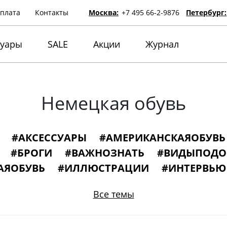
оплата
Контакты
Москва:
+7 495 66-2-9876
Петербург:
суары
SALE
Акции
Журнал
Немецкая обувь
#АКСЕССУАРЫ
#АМЕРИКАНСКАЯОБУВЬ
#БРОГИ
#ВАЖНОЗНАТЬ
#ВИДЫПОД
АЯОБУВЬ
#ИЛЛЮСТРАЦИИ
#ИНТЕРВЬЮ
ИСТОРИЯ
#ИТАЛЬЯНСКАЯОБУВЬ
#КНИ
Все темы
УВИ
#ЛОФЕРЫ
#МОНКИ
#МУЗЕИ
#
#ОБУВЬВКИНО
#ОБУВЬИЗВЕСТНЫХЛЮ