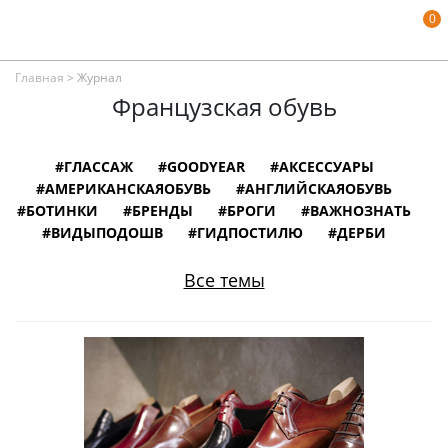
0
Главная
>
Журнал
Французская обувь
#ГЛАССАЖ
#GOODYEAR
#АКСЕССУАРЫ
#АМЕРИКАНСКАЯОБУВЬ
#АНГЛИЙСКАЯОБУВЬ
#БОТИНКИ
#БРЕНДЫ
#БРОГИ
#ВАЖНОЗНАТЬ
#ВИДЫПОДОШВ
#ГИДПОСТИЛЮ
#ДЕРБИ
#ЗАМШЕВАЯОБУВЬ
#ИЛЛЮСТРАЦИИ
#ИНТЕРВЬЮ
#ИНФОГРАФИКА
Все темы
#ИСПАНСКАЯОБУВЬ
#ИСТОРИЯ
#ИТАЛЬЯНСКАЯОБУВЬ
#КНИГИ
#КОЖАНАЯОБУВЬ
#КОЛОДКИДЛЯОБУВИ
#ЛОФЕРЫ
#МОНКИ
#МУЗЕИ
#НЕМЕЦКАЯОБУВЬ
#ОБУВНОЙСЛОВАРЬ
#ОБУВЬВКИНО
#ОБУВЬИЗВЕСТНЫХЛЮДЕЙ
#ОКСФОРДЫ
#ПОРТУГАЛЬСКАЯОБУВЬ