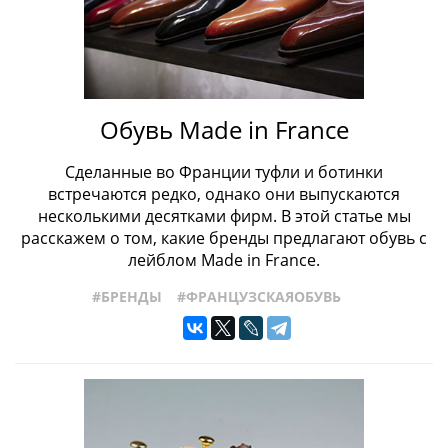
#ПРОИЗВОДСТВО
#РАЗМЕРЫОБУВИ
#СОБЫТИЯ
#СТРОЕНИЕОБУВИ
#ТИПЫОБУВИ
#ЖЕНСКАЯОБУВЬ
#ТОПСАЙДЕРЫ
#УХОДЗАОБУВЬЮ
#ФАБРИКИ
#ФРАНЦУЗСКАЯОБУВЬ
#ХРАНЕНИЕОБУВИ
#ЧЕЛСИ
#ШВЕЙЦАРСКАЯОБУВЬ
#КРОССОВКИ
Обувь Made in France
Сделанные во Франции туфли и ботинки
встречаются редко, однако они выпускаются
несколькими десятками фирм. В этой статье мы
расскажем о том, какие бренды предлагают обувь с
лейблом Made in France.
#БРЕНДЫ
#ФРАНЦУЗСКАЯОБУВЬ