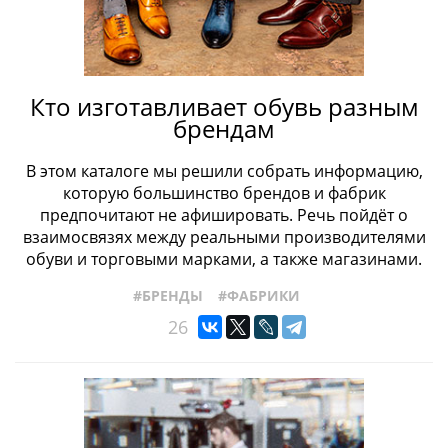
#ПРОИЗВОДСТВО
#РАЗМЕРЫОБУВИ
#СОБЫТИЯ
#СТРОЕНИЕОБУВИ
#ТИПЫОБУВИ
#ЖЕНСКАЯОБУВЬ
#ТОПСАЙДЕРЫ
#УХОДЗАОБУВЬЮ
#ФАБРИКИ
#ФРАНЦУЗСКАЯОБУВЬ
#ХРАНЕНИЕОБУВИ
Кто изготавливает обувь разным
#ЧЕЛСИ
#ШВЕЙЦАРСКАЯОБУВЬ
#КРОССОВКИ
брендам
В этом каталоге мы решили собрать информацию,
которую большинство брендов и фабрик
предпочитают не афишировать. Речь пойдёт о
взаимосвязях между реальными производителями
обуви и торговыми марками, а также магазинами.
#БРЕНДЫ
#ФАБРИКИ
26