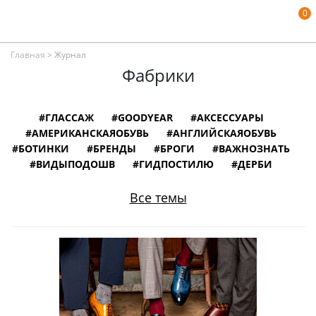
0
Главная
>
Журнал
Фабрики
#ГЛАССАЖ
#GOODYEAR
#АКСЕССУАРЫ
#АМЕРИКАНСКАЯОБУВЬ
#АНГЛИЙСКАЯОБУВЬ
#БОТИНКИ
#БРЕНДЫ
#БРОГИ
#ВАЖНОЗНАТЬ
#ВИДЫПОДОШВ
#ГИДПОСТИЛЮ
#ДЕРБИ
#ЗАМШЕВАЯОБУВЬ
#ИЛЛЮСТРАЦИИ
#ИНТЕРВЬЮ
#ИНФОГРАФИКА
Все темы
#ИСПАНСКАЯОБУВЬ
#ИСТОРИЯ
#ИТАЛЬЯНСКАЯОБУВЬ
#КНИГИ
#КОЖАНАЯОБУВЬ
#КОЛОДКИДЛЯОБУВИ
#ЛОФЕРЫ
#МОНКИ
#МУЗЕИ
#НЕМЕЦКАЯОБУВЬ
#ОБУВНОЙСЛОВАРЬ
#ОБУВЬВКИНО
#ОБУВЬИЗВЕСТНЫХЛЮДЕЙ
#ОКСФОРДЫ
#ПОРТУГАЛЬСКАЯОБУВЬ