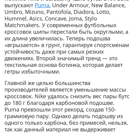
выпускают
Puma
, Under Armour, New Balance,
Umbro, Mizuno, Pantofola, Diadora, Lotto,
Hummel, Asics, Concave, Joma, Stylo
Matchmakers. У современных футбольных
кроссовок шипы перестали быть округлыми, а
их длина увеличилась. Теперь подошва
«вгрызается» в грунт, гарантируя спортсменам
устойчивость даже при самых резких
движениях. Второй значимый тренд — это
текстильная основа ботинка, которая делает
гетры избыточными.
Главной же целью большинства
производителей является уменьшение массы
кроссовок. Nike удалось снизить вес пары бутс
до 180 г благодаря карбоновой подошве.
Puma превзошли этот рекорд, создав 150-
граммовую пару. Однако делать подошву из
одного только карбона, без примесей, нельзя,
так как данный материал не выдерживает