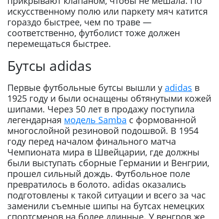
прикрывают клапаном, чтобы не мешала. По
искусственному полю или паркету мяч катится
гораздо быстрее, чем по траве —
соответственно, футболист тоже должен
перемещаться быстрее.
Бутсы adidas
Первые футбольные бутсы вышли у
adidas
в
1925 году и были оснащены обтянутыми кожей
шипами. Через 50 лет в продажу поступила
легендарная
модель Samba
с формованной
многослойной резиновой подошвой. В 1954
году перед началом финального матча
Чемпионата мира в Швейцарии, где должны
были выступать сборные Германии и Венгрии,
прошел сильный дождь. Футбольное поле
превратилось в болото. adidas оказались
подготовлены к такой ситуации и всего за час
заменили съемные шипы на бутсах немецких
спортсменов на более длинные. У венгров же