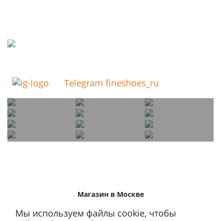
Telegram fineshoes_ru
Магазин в Москве
+7 495 66-2-9876
Мы используем файлы cookie, чтобы
119021
,
г. Москва
,