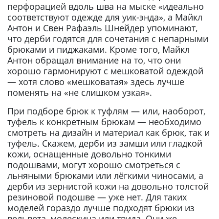
перфорацией вдоль шва на мыске «идеально
соответствуют одежде для уик-энда», а Майкл
Антон и Свен Рафаэль Шнейдер упоминают,
что дерби годятся для сочетания с непарными
брюками и пиджаками. Кроме того, Майкл
Антон обращал внимание на то, что они
хорошо гармонируют с мешковатой одеждой
— хотя слово «мешковатая» здесь лучше
поменять на «не слишком узкая».
При подборе брюк к туфлям — или, наоборот,
туфель к конкретным брюкам — необходимо
смотреть на дизайн и материал как брюк, так и
туфель. Скажем, дерби из замши или гладкой
кожи, оснащенные довольно тонкими
подошвами, могут хорошо смотреться с
льняными брюками или лёгкими чиносами, а
дерби из зернистой кожи на довольно толстой
резиновой подошве — уже нет. Для таких
моделей гораздо лучше подходят брюки из
вельвета, молескина или твида. Они же