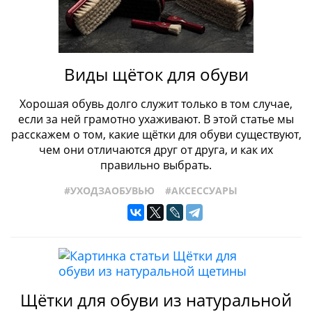
#ПРОИЗВОДСТВО
#РАЗМЕРЫОБУВИ
#СОБЫТИЯ
#СТРОЕНИЕОБУВИ
#ТИПЫОБУВИ
#ЖЕНСКАЯОБУВЬ
#ТОПСАЙДЕРЫ
#УХОДЗАОБУВЬЮ
#ФАБРИКИ
#ФРАНЦУЗСКАЯОБУВЬ
#ХРАНЕНИЕОБУВИ
Виды щёток для обуви
#ЧЕЛСИ
#ШВЕЙЦАРСКАЯОБУВЬ
#КРОССОВКИ
Хорошая обувь долго служит только в том случае,
если за ней грамотно ухаживают. В этой статье мы
расскажем о том, какие щётки для обуви существуют,
чем они отличаются друг от друга, и как их
правильно выбрать.
#УХОДЗАОБУВЬЮ
#АКСЕССУАРЫ
Щётки для обуви из натуральной