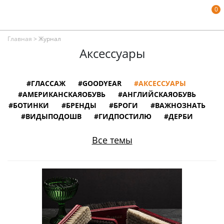
0
Главная
>
Журнал
Аксессуары
#ГЛАССАЖ
#GOODYEAR
#АКСЕССУАРЫ
#АМЕРИКАНСКАЯОБУВЬ
#АНГЛИЙСКАЯОБУВЬ
#БОТИНКИ
#БРЕНДЫ
#БРОГИ
#ВАЖНОЗНАТЬ
#ВИДЫПОДОШВ
#ГИДПОСТИЛЮ
#ДЕРБИ
#ЗАМШЕВАЯОБУВЬ
#ИЛЛЮСТРАЦИИ
#ИНТЕРВЬЮ
#ИНФОГРАФИКА
Все темы
#ИСПАНСКАЯОБУВЬ
#ИСТОРИЯ
#ИТАЛЬЯНСКАЯОБУВЬ
#КНИГИ
#КОЖАНАЯОБУВЬ
#КОЛОДКИДЛЯОБУВИ
#ЛОФЕРЫ
#МОНКИ
#МУЗЕИ
#НЕМЕЦКАЯОБУВЬ
#ОБУВНОЙСЛОВАРЬ
#ОБУВЬВКИНО
#ОБУВЬИЗВЕСТНЫХЛЮДЕЙ
#ОКСФОРДЫ
#ПОРТУГАЛЬСКАЯОБУВЬ