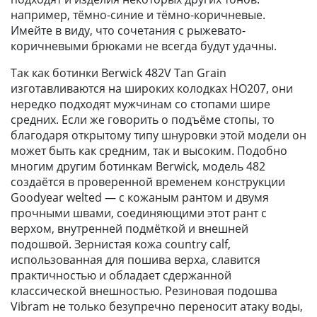
например, тёмно-синие и тёмно-коричневые.
Имейте в виду, что сочетания с рыжевато-
коричневыми брюками не всегда будут удачны.
Так как ботинки Berwick 482V Tan Grain
изготавливаются на широких колодках НО207, они
нередко подходят мужчинам со стопами шире
средних. Если же говорить о подъёме стопы, то
благодаря открытому типу шнуровки этой модели он
может быть как средним, так и высоким. Подобно
многим другим ботинкам Berwick, модель 482
создаётся в проверенной временем конструкции
Goodyear welted — с кожаным рантом и двумя
прочными швами, соединяющими этот рант с
верхом, внутренней подмёткой и внешней
подошвой. Зернистая кожа country calf,
использованная для пошива верха, славится
практичностью и обладает сдержанной
классической внешностью. Резиновая подошва
Vibram не только безупречно переносит атаку воды,