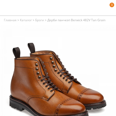
0
Главная
>
Каталог
>
Броги
>
Дерби панчкэп Berwick 482V Tan Grain