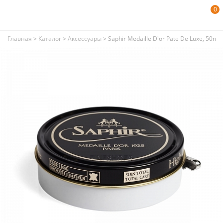
0
Главная
>
Каталог
>
Аксессуары
>
Saphir Medaille D'or Pate De Luxe, 50m