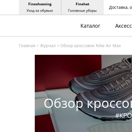
Fineshoesing
Finehat
Доставка, 
Уход за обувью
Головные уборы
Каталог
Аксес
Главная
>
Журнал
>
Обзор кроссовок Nike Air Max
Обзор кроссов
#КР