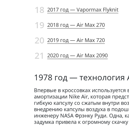
18
2017 год — Vapormax Flyknit
19
2018 год — Air Max 270
20
2019 год — Air Max 720
21
2020 год — Air Max 2090
1978 год — технология A
Впервые в кроссовках используется 
амортизации Nike Air, которая пред
гибкую капсулу со сжатым внутри во
внедрению капсулы воздуха в подо
инженеру NASA Фрэнку Руди. Одна, к
задумка привела к огромному скачку 