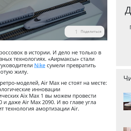
Д
1
Поделиться
оссовок в истории. И дело не только в
ных технологиях. «Аирмаксы» стали
Руководители
Nike
сумели превратить
отую жилу.
Чи
етро-моделей, Air Max не стоят на месте:
нологические инновации
ических Aix Max 1 вы можем провести
и даже Air Max 2090. И во главе угла
ит технология амортизации Air.