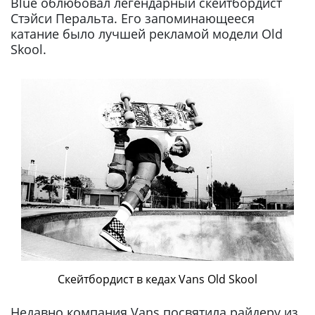
Blue облюбовал легендарный скейтбордист
Стэйси Перальта. Его запоминающееся
катание было лучшей рекламой модели Old
Skool.
Скейтбордист в кедах Vans Old Skool
Недавно компания Vans посвятила райдеру из