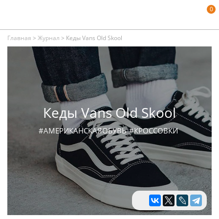
0
Главная
>
Журнал
>
Кеды Vans Old Skool
Кеды Vans Old Skool
#АМЕРИКАНСКАЯОБУВЬ
#КРОССОВКИ