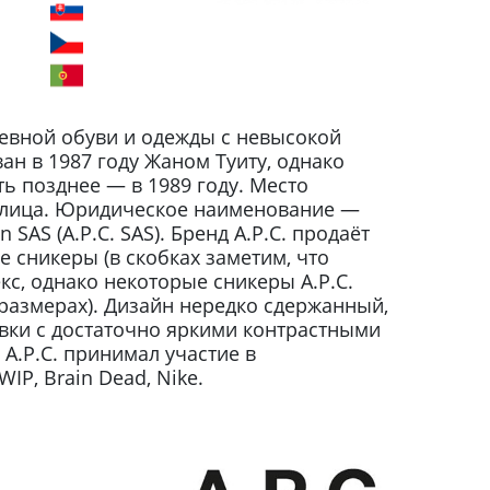
вной обуви и одежды с невысокой
н в 1987 году Жаном Туиту, однако
уть позднее — в 1989 году. Место
олица. Юридическое наименование —
on SAS (A.P.C. SAS). Бренд A.P.C. продаёт
 сникеры (в скобках заметим, что
с, однако некоторые сникеры A.P.C.
размерах). Дизайн нередко сдержанный,
овки с достаточно яркими контрастными
A.P.C. принимал участие в
WIP, Brain Dead, Nike.