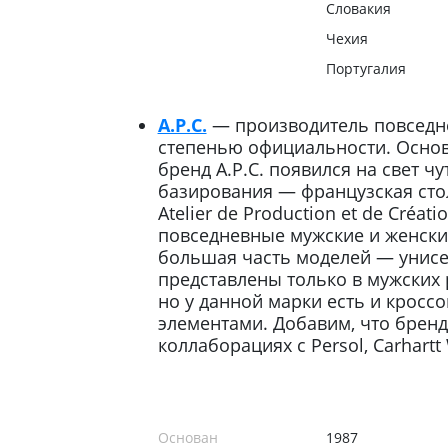
Словакия
Чехия
Португалия
A.P.C.
— производитель повседне
степенью официальности. Основа
бренд A.P.C. появился на свет ч
базирования — французская ст
Atelier de Production et de Créati
повседневные мужские и женские
большая часть моделей — унисек
представлены только в мужских 
но у данной марки есть и кросс
элементами. Добавим, что бренд 
коллаборациях с Persol, Carhartt 
Основан
1987