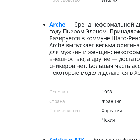
Arche
— бренд неформальной ди
году Пьером Эленом. Принадлеж
Базируется в коммуне Шато-Рено
Arche выпускает весьма оригинал
для мужчин и женщин; некоторы
внешностью, а другие — достато
сникеров нет. Большая часть ас
некоторые модели делаются в Хо
Основан
1968
Страна
Франция
Производство
Хорватия
Чехия
Artika и ATK
— бренды неформа