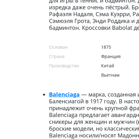
для игры в теннис и бадминтон. 
изредка даже очень пёстрый. Бр
Рафаэля Надаля, Сэма Куэрри, Р
Сэмюэля Грота, Энди Роддика и д
бадминтон. Кроссовки Babolat де
Основан
1875
Страна
Франция
Производство
Китай
Вьетнам
Balenciaga
— марка, созданная
Баленсиагой в 1917 году. В нас
принадлежит очень крупной фран
Balenciaga предлагает авангард
сникеры для женщин и мужчин (
броские модели, но классическим
Balenciaga носили/носят Мадонн