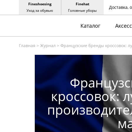
Fineshoesing
Finehat
Доставка, 
Уход за обувью
Головные уборы
Каталог
Аксес
Главная
>
Журнал
>
Французские бренды кроссовок: 
Французс
кроссовок: 
производите
м