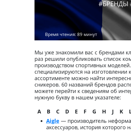
#БРЕНДЫ
Время чтения: 89 минут
Мы уже знакомили вас с брендами кл
раз решили опубликовать список ко
производством спортивных моделей.
специализируются на изготовлении кр
ассортименте можно найти интересн
сникеров. 60 названий брендов рас
можете перейти к сведениям об инт
нужную букву в нашем указателе:
A
B
C
D
E
F
G
H
J
K
Aigle
— производитель неформал
аксессуаров, история которого н