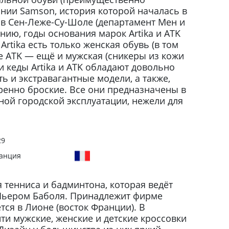
нии Samson, история которой началась в
а в Сен-Леже-Су-Шоле (департамент Мен и
нию, годы основания марок Artika и ATK
Artika есть только женская обувь (в том
те ATK — ещё и мужская (сникеры из кожи
и кеды Artika и ATK обладают довольно
ь и экстравагантные модели, а также,
ренно броские. Все они предназначены в
ой городской эксплуатации, нежели для
29
анция
 тенниса и бадминтона, которая ведёт
 Пьером Баболя. Принадлежит фирме
ется в Лионе (восток Франции). В
ти мужские, женские и детские кроссовки