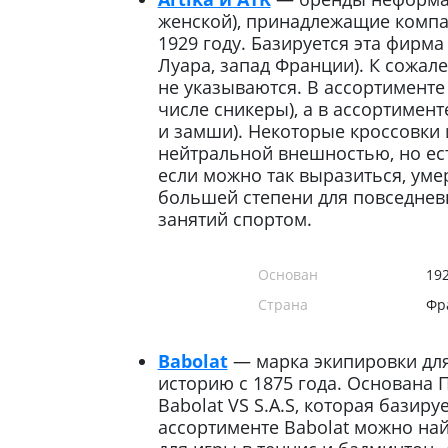
женской), принадлежащие компа
1929 году. Базируется эта фирм
Луара, запад Франции). К сожале
не указываются. В ассортименте 
числе сникеры), а в ассортимен
и замши). Некоторые кроссовки 
нейтральной внешностью, но ест
если можно так выразиться, уме
большей степени для повседневн
занятий спортом.
Основан
19
Страна
Фр
Babolat
— марка экипировки для
историю с 1875 года. Основана
Babolat VS S.A.S, которая базиру
ассортименте Babolat можно най