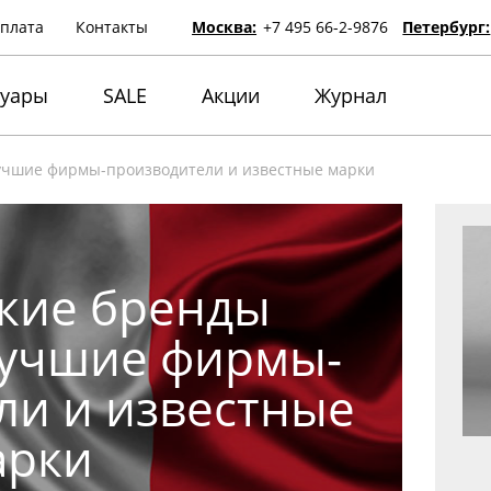
оплата
Контакты
Москва:
+7 495 66-2-9876
Петербург:
суары
SALE
Акции
Журнал
лучшие фирмы-производители и известные марки
кие бренды
лучшие фирмы-
ли и известные
арки