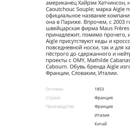
американец Хайрэм Хатчинсон, 
Caoutchouc Souple; марка Aigle
официальное название компании —
она в Париже. Впрочем, с 2003 
швейцарская фирма Maus Frères 
принадлежит, помимо прочего, и
Aigle присутствуют кеды и крос
повседневной носки, так и для х
пёстрого до сдержанного и ней
проекты с OMY, Mathilde Cabanas, 
Cabourn. Обувь бренда Aigle изг
Франции, Словакии, Италии.
Основан
1853
Страна
Франция
Производство
Франция
Италия
Китай