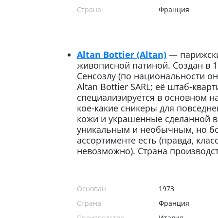
Страна
Франция
Altan Bottier (Altan)
— парижски
живописной патиной. Создан в 19
Сенсозлу (по национальности он
Altan Bottier SARL; её штаб-кварт
специализируется в основном на
кое-какие сникеры для повседне
кожи и украшенные сделанной в
уникальным и необычным, но бо
ассортименте есть (правда, клас
невозможно). Страна производств
Основан
1973
Страна
Франция
Производство
Италия