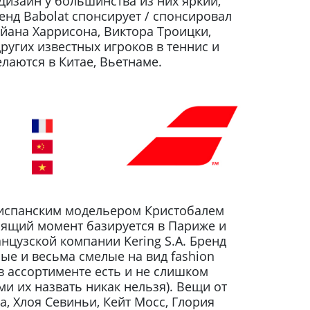
Дизайн у большинства из них яркий,
енд Babolat спонсирует / спонсировал
айана Харрисона, Виктора Троицки,
ругих известных игроков в теннис и
лаются в Китае, Вьетнаме.
 испанским модельером Кристобалем
тоящий момент базируется в Париже и
цузской компании Kering S.A. Бренд
ные и весьма смелые на вид fashion
в ассортименте есть и не слишком
и их назвать никак нельзя). Вещи от
а, Хлоя Севиньи, Кейт Мосс, Глория