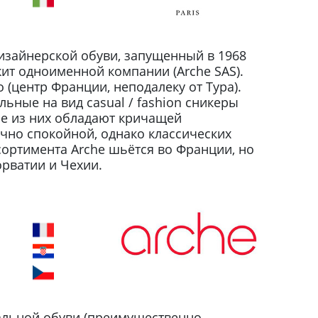
зайнерской обуви, запущенный в 1968
ит одноименной компании (Arche SAS).
 (центр Франции, неподалеку от Тура).
ьные на вид casual / fashion сникеры
е из них обладают кричащей
чно спокойной, однако классических
сортимента Arche шьётся во Франции, но
рватии и Чехии.
льной обуви (преимущественно