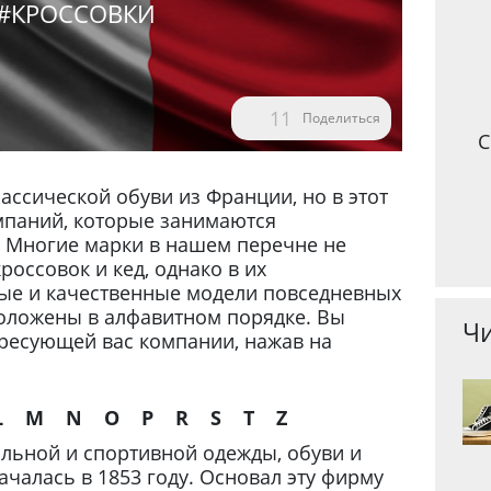
#КРОССОВКИ
11
Поделиться
С
ассической обуви из Франции, но в этот
мпаний, которые занимаются
 Многие марки в нашем перечне не
оссовок и кед, однако в их
ые и качественные модели повседневных
положены в алфавитном порядке. Вы
Чи
ересующей вас компании, нажав на
L
M
N
O
P
R
S
T
Z
ьной и спортивной одежды, обуви и
ачалась в 1853 году. Основал эту фирму