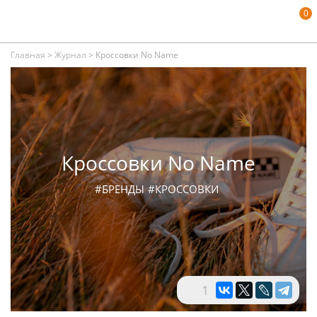
0
Главная
>
Журнал
>
Кроссовки No Name
Кроссовки No Name
#БРЕНДЫ
#КРОССОВКИ
1