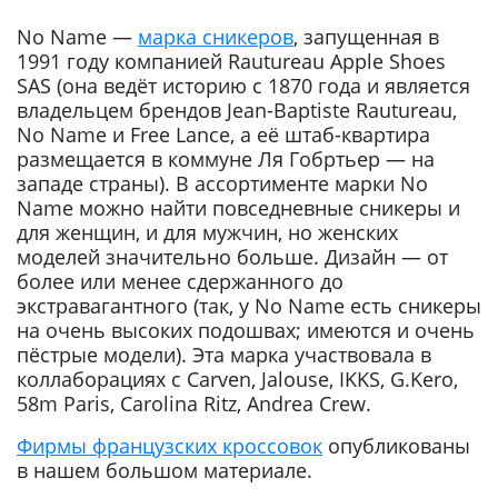
No Name —
марка сникеров
, запущенная в
1991 году компанией Rautureau Apple Shoes
SAS (она ведёт историю с 1870 года и является
владельцем брендов Jean-Baptiste Rautureau,
No Name и Free Lance, а её штаб-квартира
размещается в коммуне Ля Гобртьер — на
западе страны). В ассортименте марки No
Name можно найти повседневные сникеры и
для женщин, и для мужчин, но женских
моделей значительно больше. Дизайн — от
более или менее сдержанного до
экстравагантного (так, у No Name есть сникеры
на очень высоких подошвах; имеются и очень
пёстрые модели). Эта марка участвовала в
коллаборациях с Carven, Jalouse, IKKS, G.Kero,
58m Paris, Carolina Ritz, Andrea Crew.
Фирмы французских кроссовок
опубликованы
в нашем большом материале.