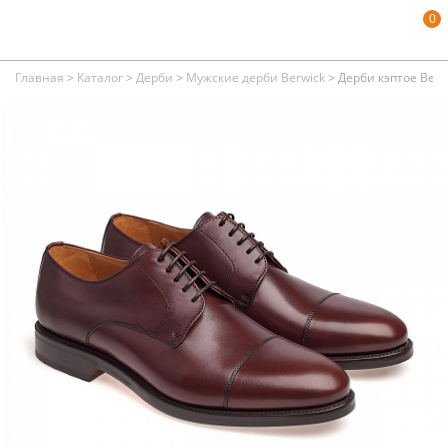
0
Главная
>
Каталог
>
Дерби
>
Мужские дерби Berwick
>
Дерби кэптое Berw