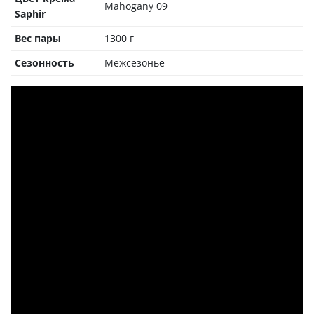
Mahogany 09
Saphir
Вес пары
1300 г
Сезонность
Межсезонье