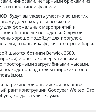
нсами, чиносами, непарными брюками из
кина и шерстяной фланели.
80D будут выглядеть уместно во многих
ловому дресс-коду они всё же не
ому для формальных мероприятий и
ной обстановке не годятся. С другой
очень хорошо подойдут для прогулок,
ыставки, в пабы и кафе, кинотеатры и бары.
рой шьются ботинки Berwick 3680,
широкой) и очень консервативными
но просторными закруглёнными мысами.
и подходят обладателям широких стоп с
подъёмом.
ы на резиновой английской подошве
ный рант конструкции Goodyear Welted. Это
обувь, когда на улице лужи.