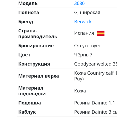
Модель
3680
Полнота
G, широкая
Бренд
Berwick
Страна-
Испания
производитель
Брогирование
Отсутствует
Цвет
Чёрный
Конструкция
Goodyear welted 3
Кожа Country calf 
Материал верха
Puy)
Материал
Кожа
подкладки
Подошва
Резина Dainite 1.1
Каблук
Резина Dainite 3 с