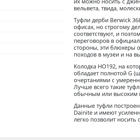
их можно носить с джи
вельвета, твида, молес
Туфли дерби Berwick 36
офисах, но строгому де
соответствуют, и поэт
переговоров в официаль
стороны, эти блюхеры 
походов в музеи и на в
Колодка HO192, на кото
обладает полнотой G (
очертаниями с умерен
Лучше всего такие туфл
обычным или высоким 
Данные туфли построен
Dainite и имеют усилен
легко позволит носить 