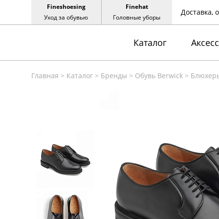
Fineshoesing
Finehat
Доставка, 
Уход за обувью
Головные уборы
Каталог
Аксес
Главная
>
Каталог
>
Бренды
>
Обувь Berwick
>
Блюхеры 