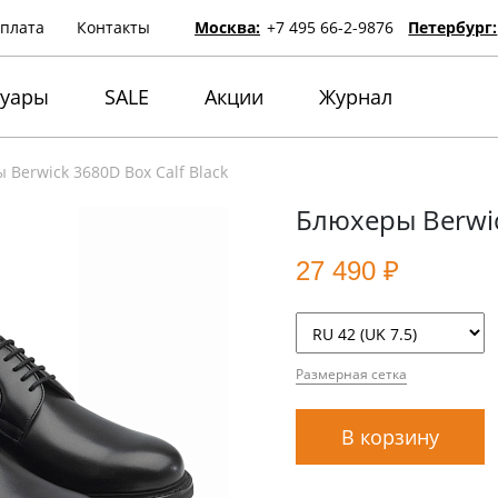
оплата
Контакты
Москва:
+7 495 66-2-9876
Петербург:
суары
SALE
Акции
Журнал
Berwick 3680D Box Calf Black
Блюхеры Berwic
27 490 ₽
Размерная сетка
В корзину