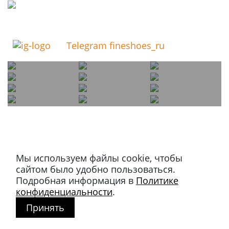
Telegram fineshoes_ru
Мы используем файлы cookie, чтобы
Магазин в Москве
сайтом было удобно пользоваться.
+7 495 66-2-9876
Подробная информация в
Политике
119021
,
г. Москва
,
конфиденциальности
.
ул. Льва Толстого, д. 23/7,
Принять
стр. 3, п. 3, 1 эт.