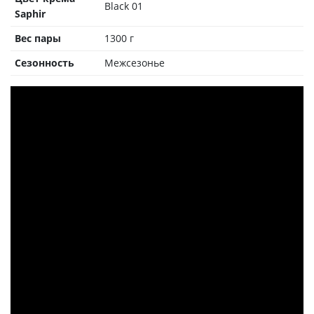
Black 01
Saphir
Вес пары
1300 г
Сезонность
Межсезонье