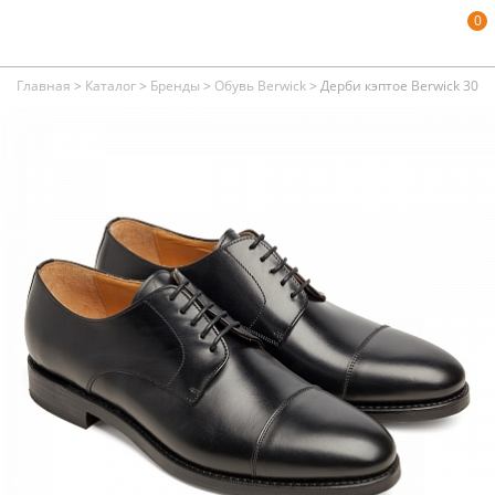
0
Главная
>
Каталог
>
Бренды
>
Обувь Berwick
>
Дерби кэптое Berwick 3012