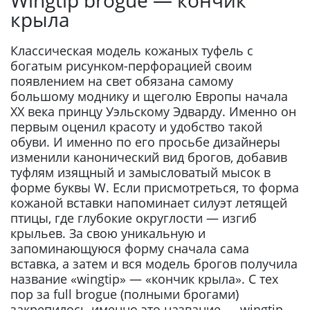
Wingtip brogue — кончик
крыла
Классическая модель кожаных туфель с
богатым рисунком-перфорацией своим
появлением на свет обязана самому
большому моднику и щеголю Европы начала
XX века принцу Уэльскому Эдварду. Именно он
первым оценил красоту и удобство такой
обуви. И именно по его просьбе дизайнеры
изменили канонический вид брогов, добавив
туфлям изящный и замысловатый мысок в
форме буквы W. Если присмотреться, то форма
кожаной вставки напоминает силуэт летящей
птицы, где глубокие округлости — изгиб
крыльев. За свою уникальную и
запоминающуюся форму сначала сама
вставка, а затем и вся модель брогов получила
название «wingtip» — «кончик крыла». С тех
пор за full brogue (полными брогами)
закрепилось именно это название — wingtip