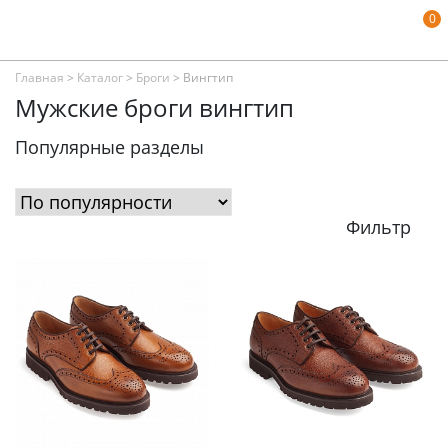
0
Главная
>
Каталог
>
Броги
>
Вингтип
Мужские броги вингтип
Популярные разделы
Фильтр