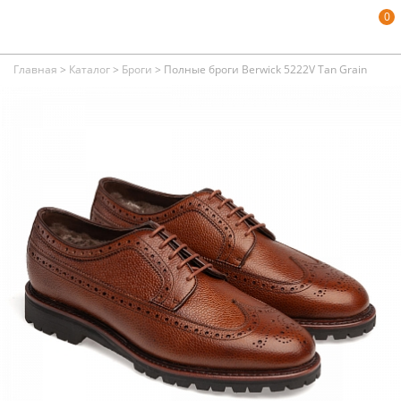
0
Главная
>
Каталог
>
Броги
>
Полные броги Berwick 5222V Tan Grain