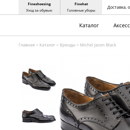
Fineshoesing
Finehat
Доставка, 
Уход за обувью
Головные уборы
Каталог
Аксес
Главная
>
Каталог
>
Бренды
>
Michel Jason Black