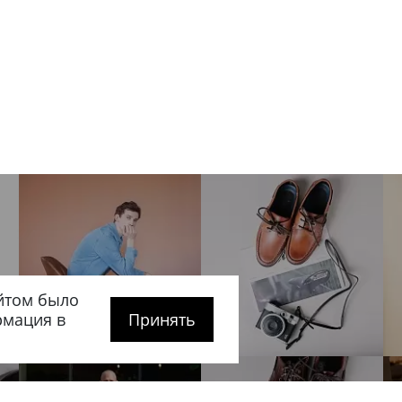
йтом было
рмация в
Принять