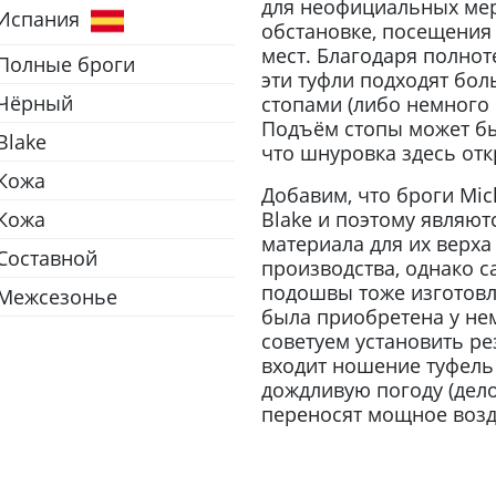
для неофициальных мер
Испания
обстановке, посещения 
мест. Благодаря полнот
Полные броги
эти туфли подходят бо
Чёрный
стопами (либо немного
Подъём стопы может бы
Blake
что шнуровка здесь отк
Кожа
Добавим, что броги Mic
Кожа
Blake и поэтому являют
материала для их верх
Составной
производства, однако с
подошвы тоже изготовл
Межсезонье
была приобретена у не
советуем установить р
входит ношение туфель 
дождливую погоду (дел
переносят мощное возде