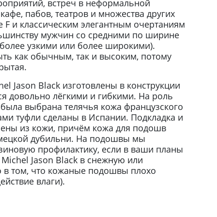
оприятий, встреч в неформальной
кафе, пабов, театров и множества других
е F и классическим элегантным очертаниям
льшинству мужчин со средними по ширине
 более узкими или более широкими).
ть как обычным, так и высоким, потому
рытая.
hel Jason Black изготовлены в конструкции
ся довольно лёгкими и гибкими. На роль
а была выбрана телячья кожа французского
ами туфли сделаны в Испании. Подкладка и
ены из кожи, причём кожа для подошв
мецкой дубильни. На подошвы мы
езиновую профилактику, если в ваши планы
Michel Jason Black в снежную или
о в том, что кожаные подошвы плохо
йствие влаги).