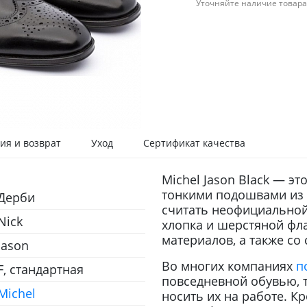
Уточняйте наличие товара
ия и возврат
Уход
Сертификат качества
Michel Jason Black — эт
тонкими подошвами из 
Дерби
считать неофициальной
Nick
хлопка и шерстяной фл
материалов, а также со
Jason
Во многих компаниях
п
F, стандартная
повседневной обувью, т
Michel
носить их на работе. Кр