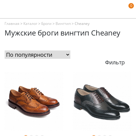
0
Главная
>
Каталог
>
Броги
>
Вингтип
>
Cheaney
Мужские броги вингтип Cheaney
Фильтр