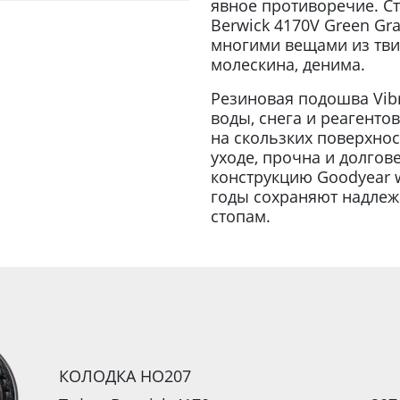
явное противоречие. Ст
Berwick 4170V Green Gr
многими вещами из твид
молескина, денима.
Резиновая подошва Vib
воды, снега и реагенто
на скользких поверхнос
уходе, прочна и долгов
конструкцию Goodyear w
годы сохраняют надле
стопам.
КОЛОДКА HO207