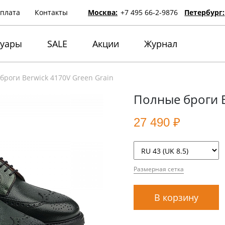
оплата
Контакты
Москва:
+7 495 66-2-9876
Петербург:
суары
SALE
Акции
Журнал
броги Berwick 4170V Green Grain
Полные броги B
27 490 ₽
Размерная сетка
В корзину