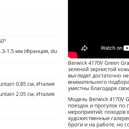
60°
1.3-1.5 мм (Франция, du
Berwick 4170V Green Gr
зеленой зернистой кож
выглядят достаточно н
внимательного подбора 
ntain 0.85 см, Италия
уместны благодаря сво
ntain 2.05 см, Италия
Модель Berwick 4170V G
поездок и прогулок по
мероприятий, походов в
художественные галереи
броги и на работе, но с