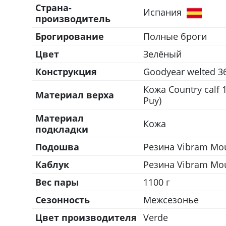
Страна-
Испания
производитель
Брогирование
Полные броги
Цвет
Зелёный
Конструкция
Goodyear welted 3
Кожа Country calf 
Материал верха
Puy)
Материал
Кожа
подкладки
Подошва
Резина Vibram Mou
Каблук
Резина Vibram Mou
Вес пары
1100 г
Сезонность
Межсезонье
Цвет производителя
Verde