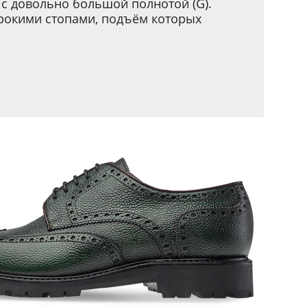
 с довольно большой полнотой (G).
рокими стопами, подъём которых