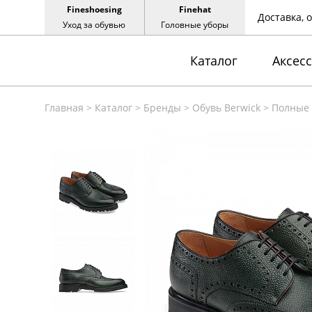
Fineshoesing
Finehat
Доставка, 
Уход за обувью
Головные уборы
Каталог
Аксес
Главная
>
Каталог
>
Бренды
>
Обувь Berwick
>
Полные 