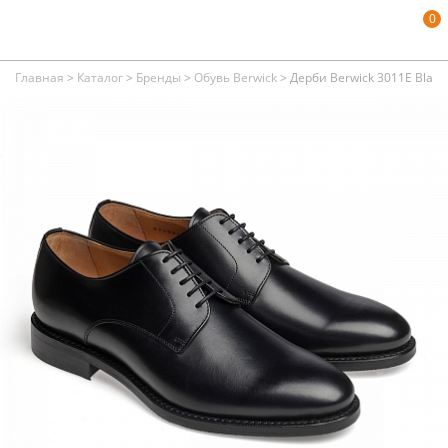
0
Главная
>
Каталог
>
Бренды
>
Обувь Berwick
>
Дерби Berwick 3011E Black