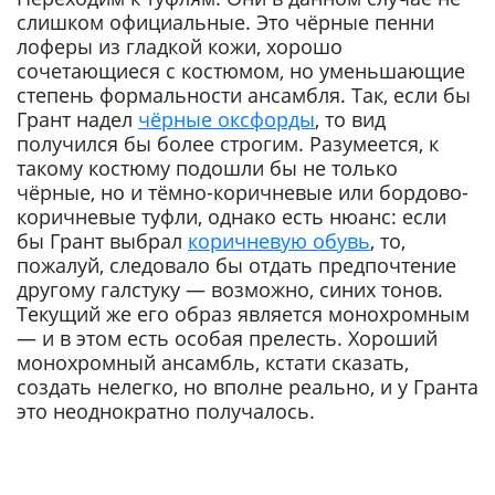
слишком официальные. Это чёрные пенни
лоферы из гладкой кожи, хорошо
сочетающиеся с костюмом, но уменьшающие
степень формальности ансамбля. Так, если бы
Грант надел
чёрные оксфорды
, то вид
получился бы более строгим. Разумеется, к
такому костюму подошли бы не только
чёрные, но и тёмно-коричневые или бордово-
коричневые туфли, однако есть нюанс: если
бы Грант выбрал
коричневую обувь
, то,
пожалуй, следовало бы отдать предпочтение
другому галстуку — возможно, синих тонов.
Текущий же его образ является монохромным
— и в этом есть особая прелесть. Хороший
монохромный ансамбль, кстати сказать,
создать нелегко, но вполне реально, и у Гранта
это неоднократно получалось.