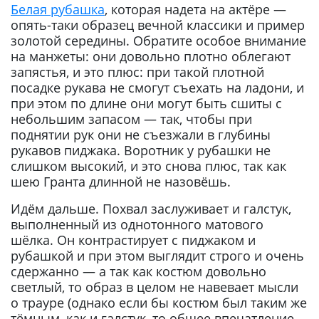
Белая рубашка
, которая надета на актёре —
опять-таки образец вечной классики и пример
золотой середины. Обратите особое внимание
на манжеты: они довольно плотно облегают
запястья, и это плюс: при такой плотной
посадке рукава не смогут съехать на ладони, и
при этом по длине они могут быть сшиты с
небольшим запасом — так, чтобы при
поднятии рук они не съезжали в глубины
рукавов пиджака. Воротник у рубашки не
слишком высокий, и это снова плюс, так как
шею Гранта длинной не назовёшь.
Идём дальше. Похвал заслуживает и галстук,
выполненный из однотонного матового
шёлка. Он контрастирует с пиджаком и
рубашкой и при этом выглядит строго и очень
сдержанно — а так как костюм довольно
светлый, то образ в целом не навевает мысли
о трауре (однако если бы костюм был таким же
тёмным, как и галстук, то общее впечатление