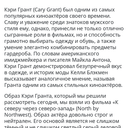
Кэри Грант (Cary Grant) был одним из самых
популярных киноактёров своего времени.
Славу и уважение среди знатоков мужского
стиля ему, однако, принесли не только отлично
сыгранные роли в фильмах, но и способность
грамотно выбирать одежду и обувь, а также
умение элегантно комбинировать предметы
гардероба. По словам американского
имиджмейкера и писателя Майкла Антона,
Кэри Грант демонстрировал безупречный вкус
в одежде, и историк моды Келли Блэкмен
высказывает аналогичное мнение, называя
Гранта одним из самых стильных киноактёров.
Образ Кэри Гранта, который мы решили
рассмотреть сегодня, мы взяли из фильма «К
северу через северо-запад» (North by
Northwest). Образ актёра довольно строг и
нейтрален. Его основой является не слишком
тёмный и не слишком светлый серый деловой