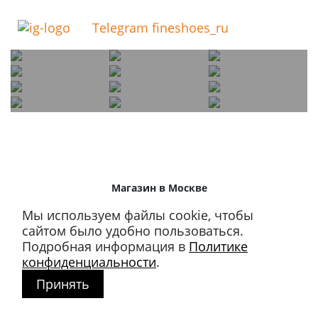
Telegram fineshoes_ru
Магазин в Москве
+7 495 66-2-9876
Мы используем файлы cookie, чтобы
119021
,
г. Москва
,
сайтом было удобно пользоваться.
ул. Льва Толстого, д. 23/7,
Подробная информация в
Политике
стр. 3, п. 3, 1 эт.
конфиденциальности
.
Принять
Режим работы:
пн-пт: 11:00 – 21:00
сб-вс и праздники: 11:00 – 19:00