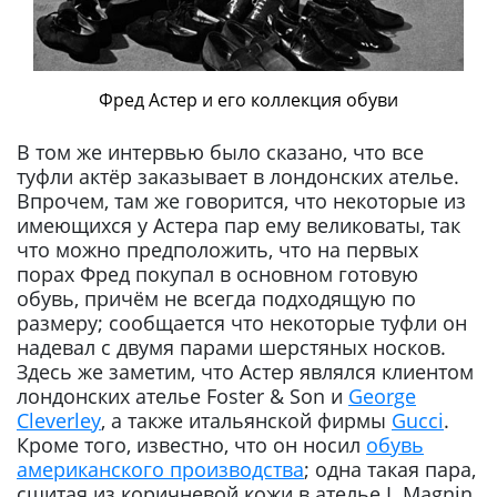
Фред Астер и его коллекция обуви
В том же интервью было сказано, что все
туфли актёр заказывает в лондонских ателье.
Впрочем, там же говорится, что некоторые из
имеющихся у Астера пар ему великоваты, так
что можно предположить, что на первых
порах Фред покупал в основном готовую
обувь, причём не всегда подходящую по
размеру; сообщается что некоторые туфли он
надевал с двумя парами шерстяных носков.
Здесь же заметим, что Астер являлся клиентом
лондонских ателье Foster & Son и
George
Cleverley
, а также итальянской фирмы
Gucci
.
Кроме того, известно, что он носил
обувь
американского производства
; одна такая пара,
сшитая из коричневой кожи в ателье I. Magnin