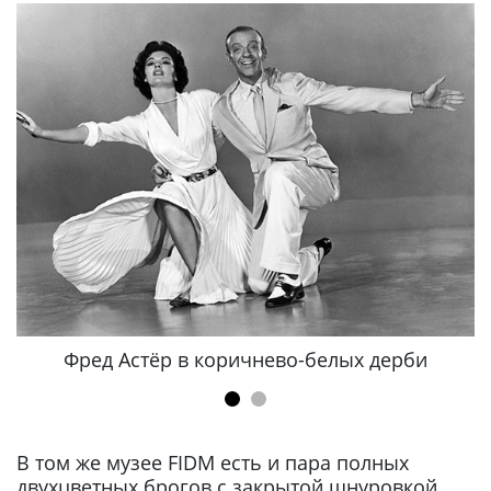
Фред Астёр в коричнево-белых дерби
В том же музее FIDM есть и пара полных
двухцветных брогов с закрытой шнуровкой.