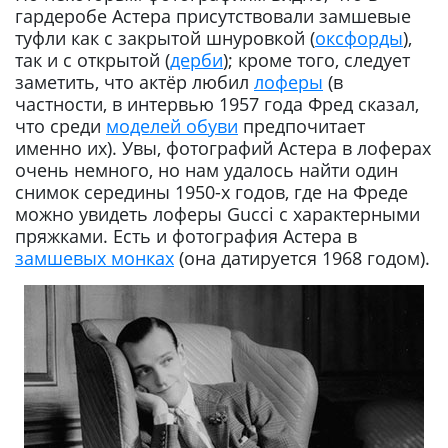
гардеробе Астера присутствовали замшевые
туфли как с закрытой шнуровкой (
оксфорды
),
так и с открытой (
дерби
); кроме того, следует
заметить, что актёр любил
лоферы
(в
частности, в интервью 1957 года Фред сказал,
что среди
моделей обуви
предпочитает
именно их). Увы, фотографий Астера в лоферах
очень немного, но нам удалось найти один
снимок середины 1950-х годов, где на Фреде
можно увидеть лоферы Gucci с характерными
пряжками. Есть и фотография Астера в
замшевых монках
(она датируется 1968 годом).