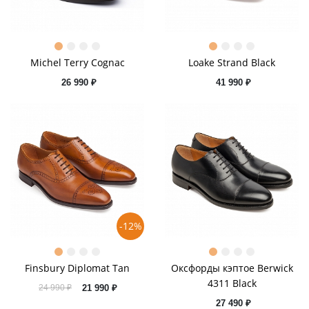
Michel Terry Cognac
Loake Strand Black
26 990 ₽
41 990 ₽
-12%
Finsbury Diplomat Tan
Оксфорды кэптое Berwick
4311 Black
21 990 ₽
24 990 ₽
27 490 ₽