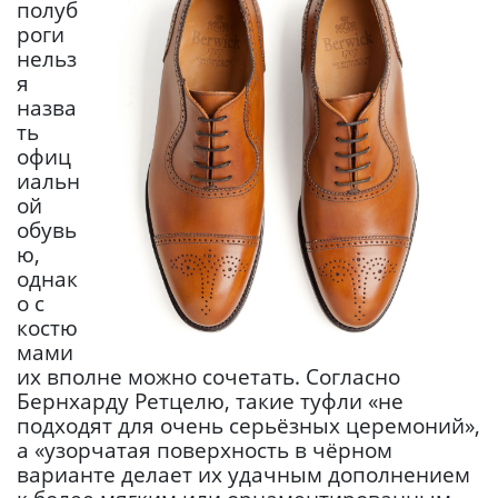
полуб
роги
нельз
я
назва
ть
офиц
иальн
ой
обувь
ю,
однак
о с
костю
мами
их вполне можно сочетать. Согласно
Бернхарду Ретцелю, такие туфли «не
подходят для очень серьёзных церемоний»,
а «узорчатая поверхность в чёрном
варианте делает их удачным дополнением