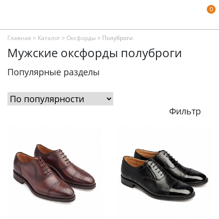
0
Главная
>
Каталог
>
Оксфорды
>
Полуброги
Мужские оксфорды полуброги
Популярные разделы
Фильтр