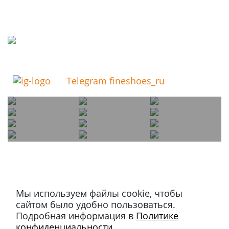
Telegram fineshoes_ru
Мы используем файлы cookie, чтобы
Магазин в Москве
сайтом было удобно пользоваться.
+7 495 66-2-9876
Подробная информация в
Политике
119021
,
г. Москва
,
конфиденциальности
.