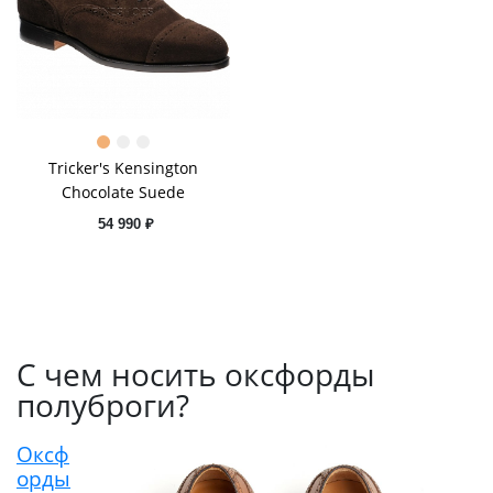
Tricker's Kensington
Chocolate Suede
54 990 ₽
С чем носить оксфорды
полуброги?
Оксф
орды