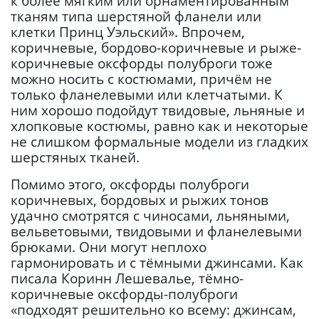
к более мягким или орнаментированным
тканям типа шерстяной фланели или
клетки Принц Уэльский». Впрочем,
коричневые, бордово-коричневые и рыже-
коричневые оксфорды полуброги тоже
можно носить с костюмами, причём не
только фланелевыми или клетчатыми. К
ним хорошо подойдут твидовые, льняные и
хлопковые костюмы, равно как и некоторые
не слишком формальные модели из гладких
шерстяных тканей.
Помимо этого, оксфорды полуброги
коричневых, бордовых и рыжих тонов
удачно смотрятся с чиносами, льняными,
вельветовыми, твидовыми и фланелевыми
брюками. Они могут неплохо
гармонировать и с тёмными джинсами. Как
писала Коринн Лешевалье, тёмно-
коричневые оксфорды-полуброги
«подходят решительно ко всему: джинсам,