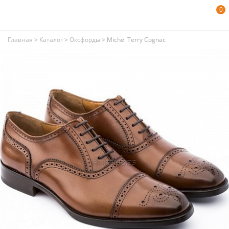
0
Главная
>
Каталог
>
Оксфорды
>
Michel Terry Cognac