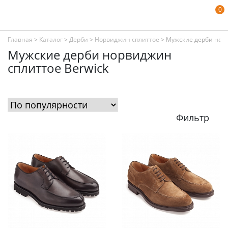
0
Главная
>
Каталог
>
Дерби
>
Норвиджин сплиттое
>
Мужские дерби норв
Мужские дерби норвиджин
сплиттое Berwick
Фильтр