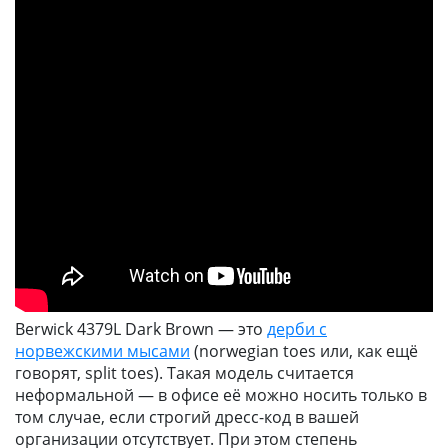
Berwick 4379L Dark Brown — это
дерби с
норвежскими мысами
(norwegian toes или, как ещё
говорят, split toes). Такая модель считается
неформальной — в офисе её можно носить только в
том случае, если строгий дресс-код в вашей
организации отсутствует. При этом степень