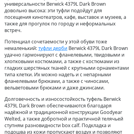
универсальности Berwick 4379L Dark Brown
довольно высока: эти туфли подойдут для
посещения кинотеатров, кафе, выставок и музеев, а
также для прогулок по городу и неформальных
встреч.
Потенциал сочетаемости у этой обуви тоже
немаленький:
туфли дерби
Berwick 4379L Dark Brown
удачно гармонируют с фланелевыми, твидовыми и
хлопковыми костюмами, а также с костюмами из
гладких шерстяных тканей с крупными орнаментами
типа клетки. Их можно надеть и с непарными
фланелевыми брюками, а также с чиносами,
вельветовыми брюками и даже джинсами.
Долговечность и износостойкость туфель Berwick
4379L Dark Brown обеспечиваются благодаря
надёжной и традиционной конструкции Goodyear
Welted, а также добротной и практичной телячьей
ступням разновидности box calf. Подкладка и
подошва из кожи пропускают воздух и позволяют