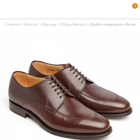
0
Главная
>
Каталог
>
Бренды
>
Обувь Berwick
>
Дерби норвиджин Berwick 