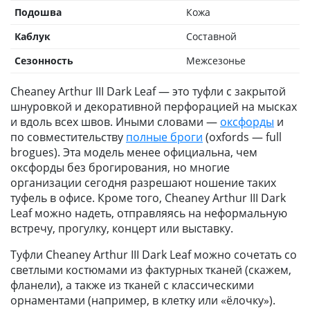
Подошва
Кожа
Каблук
Составной
Сезонность
Межсезонье
Cheaney Arthur III Dark Leaf — это туфли с закрытой
шнуровкой и декоративной перфорацией на мысках
и вдоль всех швов. Иными словами —
оксфорды
и
по совместительству
полные броги
(oxfords — full
brogues). Эта модель менее официальна, чем
оксфорды без брогирования, но многие
организации сегодня разрешают ношение таких
туфель в офисе. Кроме того, Cheaney Arthur III Dark
Leaf можно надеть, отправляясь на неформальную
встречу, прогулку, концерт или выставку.
Туфли Cheaney Arthur III Dark Leaf можно сочетать со
светлыми костюмами из фактурных тканей (скажем,
фланели), а также из тканей с классическими
орнаментами (например, в клетку или «ёлочку»).