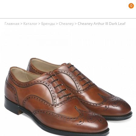
0
Главная
>
Каталог
>
Бренды
>
Cheaney
>
Cheaney Arthur III Dark Leaf